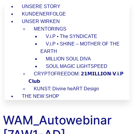
UNSERE STORY
KUNDENERFOLGE
UNSER WIRKEN
MENTORINGS
V.i.P • The SYNDICATE
V.i.P • SHINE – MOTHER OF THE
EARTH
MILLION SOUL DIVA
SOUL MAGIC LIGHTSPEED
CRYPTOFREEDOM: 𝟮𝟭𝗠𝗜𝗟𝗟𝗜𝗢𝗡-𝗩.𝗶.𝗣
𝗖𝗹𝘂𝗯
KUNST: Divine heART Design
THE NEW SHOP
WAM_Autowebinar