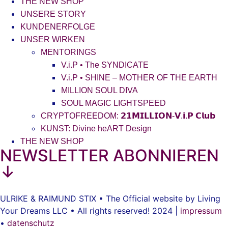
THE NEW SHOP
UNSERE STORY
KUNDENERFOLGE
UNSER WIRKEN
MENTORINGS
V.i.P • The SYNDICATE
V.i.P • SHINE – MOTHER OF THE EARTH
MILLION SOUL DIVA
SOUL MAGIC LIGHTSPEED
CRYPTOFREEDOM: 𝟮𝟭𝗠𝗜𝗟𝗟𝗜𝗢𝗡-𝗩.𝗶.𝗣 𝗖𝗹𝘂𝗯
KUNST: Divine heART Design
THE NEW SHOP
NEWSLETTER ABONNIEREN
↓
ULRIKE & RAIMUND STIX • The Official website by Living
Your Dreams LLC • All rights reserved! 2024 |
impressum
•
datenschutz