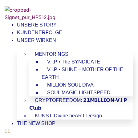
UNSERE STORY
KUNDENERFOLGE
UNSER WIRKEN
MENTORINGS
V.i.P • The SYNDICATE
V.i.P • SHINE – MOTHER OF THE
EARTH
MILLION SOUL DIVA
SOUL MAGIC LIGHTSPEED
CRYPTOFREEDOM: 𝟮𝟭𝗠𝗜𝗟𝗟𝗜𝗢𝗡-𝗩.𝗶.𝗣
𝗖𝗹𝘂𝗯
KUNST: Divine heART Design
THE NEW SHOP