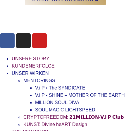
UNSERE STORY
KUNDENERFOLGE
UNSER WIRKEN
MENTORINGS
V.i.P • The SYNDICATE
V.i.P • SHINE – MOTHER OF THE EARTH
MILLION SOUL DIVA
SOUL MAGIC LIGHTSPEED
CRYPTOFREEDOM: 𝟮𝟭𝗠𝗜𝗟𝗟𝗜𝗢𝗡-𝗩.𝗶.𝗣 𝗖𝗹𝘂𝗯
KUNST: Divine heART Design