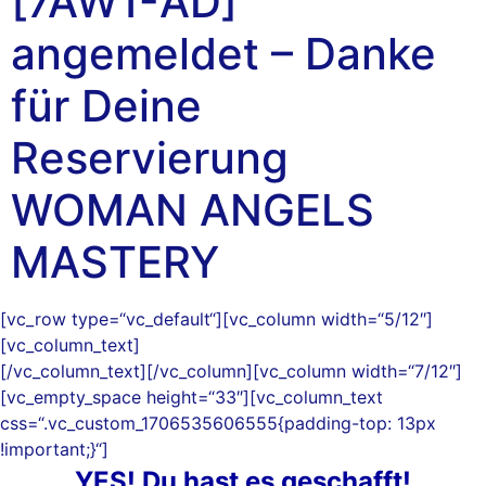
[7AW1-AD]
angemeldet – Danke
für Deine
Reservierung
WOMAN ANGELS
MASTERY
[vc_row type=“vc_default“][vc_column width=“5/12″]
[vc_column_text]
[/vc_column_text][/vc_column][vc_column width=“7/12″]
[vc_empty_space height=“33″][vc_column_text
css=“.vc_custom_1706535606555{padding-top: 13px
!important;}“]
YES! Du hast es geschafft!