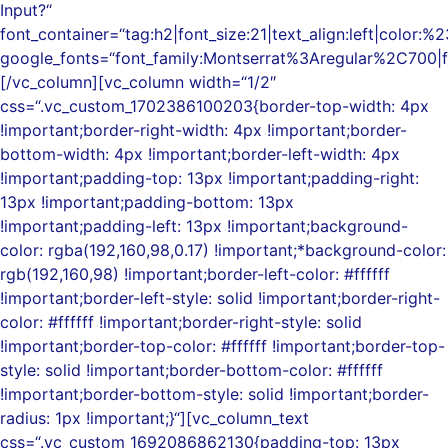
Input?“
font_container=“tag:h2|font_size:21|text_align:left|color:%
google_fonts=“font_family:Montserrat%3Aregular%2C700
[/vc_column][vc_column width=“1/2″
css=“.vc_custom_1702386100203{border-top-width: 4px
!important;border-right-width: 4px !important;border-
bottom-width: 4px !important;border-left-width: 4px
!important;padding-top: 13px !important;padding-right:
13px !important;padding-bottom: 13px
!important;padding-left: 13px !important;background-
color: rgba(192,160,98,0.17) !important;*background-color:
rgb(192,160,98) !important;border-left-color: #ffffff
!important;border-left-style: solid !important;border-right-
color: #ffffff !important;border-right-style: solid
!important;border-top-color: #ffffff !important;border-top-
style: solid !important;border-bottom-color: #ffffff
!important;border-bottom-style: solid !important;border-
radius: 1px !important;}“][vc_column_text
css=“.vc_custom_1692086862130{padding-top: 13px