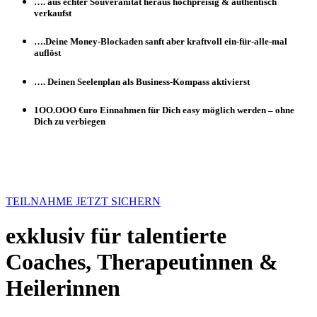
…. aus echter Souveränität heraus hochpreisig & authentisch
verkaufst
….Deine Money-Blockaden sanft aber kraftvoll ein-für-alle-mal
auflöst
…. Deinen Seelenplan als Business-Kompass aktivierst
1OO.OOO €uro Einnahmen für Dich easy möglich werden – ohne
Dich zu verbiegen
Dein 100K DURCHBRUCH 2026
als
Coach mit Deinem Seelenplan​
TEILNAHME JETZT SICHERN
exklusiv für talentierte
Coaches, Therapeutinnen &
Heilerinnen