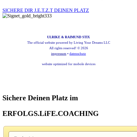
SICHERE DIR J.E.T.Z.T DEINEN PLATZ
ULRIKE & RAIMUND STIX
The official website powered by
Living Your Dreams LLC
All rights reserved! © 2026
impressum
•
datenschutz
website optimized for mobole devices
This website is not part of the Facebook ™ website or Facebook ™ Inc. In addition, this
website is NOT affiliated with Facebook ™, of whatever nature.
FACEBOOK ™ is a registered trademark of FACEBOOK ™, Inc.
Sichere Deinen Platz im
ERFOLGS.LiFE.COACHING