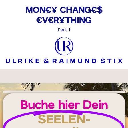
MON€¥ CHANG€$
€V€R¥THING
Part 1
Buche hier Dein
SEELEN-