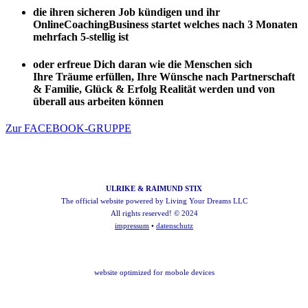
die ihren sicheren Job kündigen und ihr
OnlineCoachingBusiness startet welches
nach 3 Monaten
mehrfach 5-stellig
ist
oder erfreue Dich daran wie die
Menschen
sich
Ihre
Träume erfüllen
, Ihre Wünsche nach
Partnerschaft
& Familie
,
Glück & Erfolg
Realität werden und von
überall aus arbeiten können
Zur FACEBOOK-GRUPPE
ULRIKE & RAIMUND STIX
The official website powered by
Living Your Dreams LLC
All rights reserved! © 2024
impressum
•
datenschutz
website optimized for mobole devices
This website is not part of the Facebook ™ website or Facebook ™ Inc. In addition, this