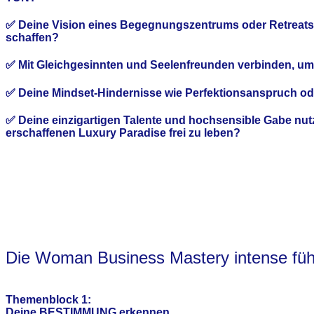
✅
Deine
Vision
eines
Begegnungszentrums
oder
Retreats
schaffen?
✅
Mit Gleichgesinnten und Seelenfreunden verbinden, um
✅
Deine Mindset-Hindernisse wie Perfektionsanspruch o
✅
Deine einzigartigen
Talente
und
hochsensible Gabe
nut
erschaffenen
Luxury Paradise frei zu leben
?
Die Woman Business Mastery intense führt
Themenblock 1:
Deine BESTIMMUNG erkennen