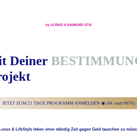
by ULRIKE & RAIMUND STIX
t Deiner
BESTIMMUN
rojekt
JETZT ZUM 21 TAGE PROGRAMM ANMELDEN ◉ (0€·statt·997€)
uxus & LifeStyle leben ohne ständig Zeit gegen Geld tauschen zu müs