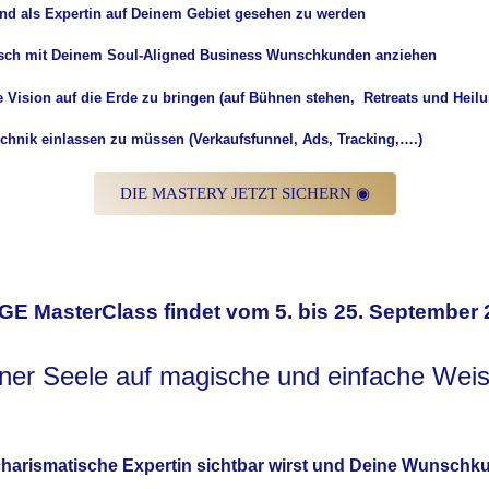
nd als Expertin auf Deinem Gebiet gesehen zu werden
isch mit Deinem Soul-Aligned Business
Wunschkunden
anziehen
ne
Vision
auf die Erde zu bringen (auf Bühnen stehen, Retreats und Heil
echnik einlassen zu müssen (Verkaufsfunnel, Ads, Tracking,….)
DIE MASTERY JETZT SICHERN ◉
Std
Min
GE MasterClass findet vom 5. bis 25. September 2
ner Seele auf magische und einfache Wei
harismatische Expertin
sichtbar wirst und Deine
Wunschk