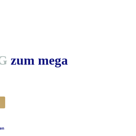
G
zum mega
sen