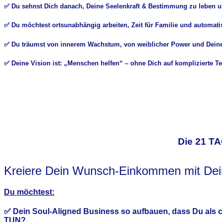
✅
D
u sehnst Dich danach, Deine
Seelenkraft & Bestimmung zu leben
u
✅
D
u möchtest
ortsunabhängig arbeiten
,
Zeit
für Familie und automat
✅
D
u t
räumst von innerem
Wachstum
, von weiblicher Power und Dei
✅ Deine Vision ist: „
Menschen helfen
“ – ohne Dich auf komplizierte T
Tage
Die 21 TA
Kreiere Dein Wunsch-Einkommen mit Dei
Du möchtest:
✅
Dein
Soul-Aligned Business
so aufbauen, dass Du als
c
TUN?