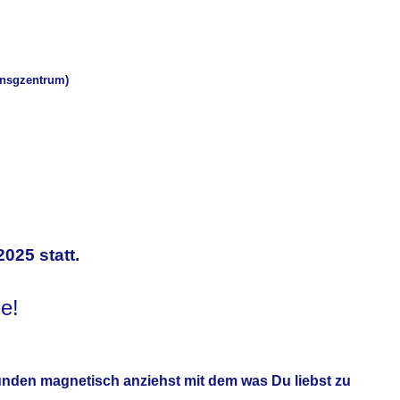
unsgzentrum)
Sek
025 statt.
se!
unden
magnetisch anziehst mit dem was Du liebst zu