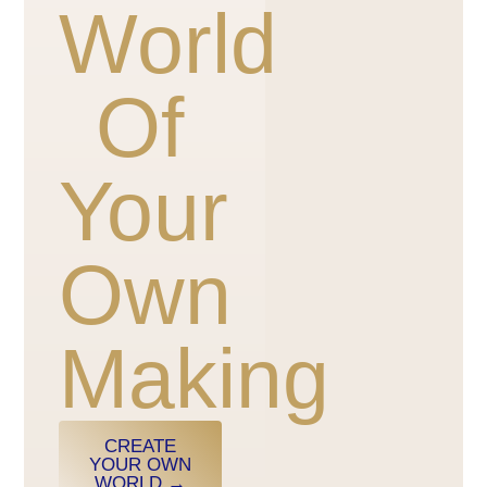
World
Of
Your
Own
Making
CREATE
YOUR OWN
WORLD →