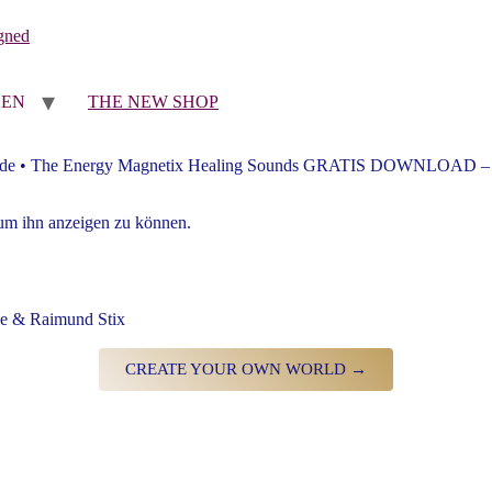
KEN
THE NEW SHOP
 Code • The Energy Magnetix Healing Sounds GRATIS DOWNLOAD – 
, um ihn anzeigen zu können.
& Raimund Stix
CREATE YOUR OWN WORLD →