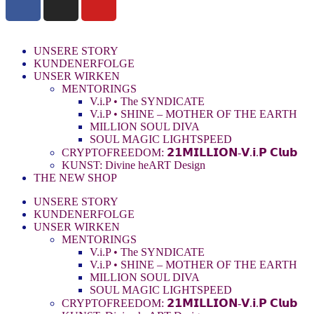
UNSERE STORY
KUNDENERFOLGE
UNSER WIRKEN
MENTORINGS
V.i.P • The SYNDICATE
V.i.P • SHINE – MOTHER OF THE EARTH
MILLION SOUL DIVA
SOUL MAGIC LIGHTSPEED
CRYPTOFREEDOM: 𝟮𝟭𝗠𝗜𝗟𝗟𝗜𝗢𝗡-𝗩.𝗶.𝗣 𝗖𝗹𝘂𝗯
KUNST: Divine heART Design
THE NEW SHOP
UNSERE STORY
KUNDENERFOLGE
UNSER WIRKEN
MENTORINGS
V.i.P • The SYNDICATE
V.i.P • SHINE – MOTHER OF THE EARTH
MILLION SOUL DIVA
SOUL MAGIC LIGHTSPEED
CRYPTOFREEDOM: 𝟮𝟭𝗠𝗜𝗟𝗟𝗜𝗢𝗡-𝗩.𝗶.𝗣 𝗖𝗹𝘂𝗯