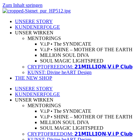
Zum Inhalt springen
UNSERE STORY
KUNDENERFOLGE
UNSER WIRKEN
MENTORINGS
V.i.P • The SYNDICATE
V.i.P • SHINE – MOTHER OF THE EARTH
MILLION SOUL DIVA
SOUL MAGIC LIGHTSPEED
CRYPTOFREEDOM: 𝟮𝟭𝗠𝗜𝗟𝗟𝗜𝗢𝗡-𝗩.𝗶.𝗣 𝗖𝗹𝘂𝗯
KUNST: Divine heART Design
THE NEW SHOP
UNSERE STORY
KUNDENERFOLGE
UNSER WIRKEN
MENTORINGS
V.i.P • The SYNDICATE
V.i.P • SHINE – MOTHER OF THE EARTH
MILLION SOUL DIVA
SOUL MAGIC LIGHTSPEED
CRYPTOFREEDOM: 𝟮𝟭𝗠𝗜𝗟𝗟𝗜𝗢𝗡-𝗩.𝗶.𝗣 𝗖𝗹𝘂𝗯
KUNST: Divine heART Design