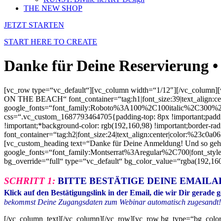
THE NEW SHOP
JETZT STARTEN
START HERE TO CREATE
Danke für Deine Reservieru
[vc_row type=“vc_default“][vc_column width=“1/12″][/vc_column]
ON THE BEACH“ font_container=“tag:h1|font_size:39|text_align:cen
google_fonts=“font_family:Roboto%3A100%2C100italic%2C300%
css=“.vc_custom_1687793464705{padding-top: 8px !important;padding-
!important;*background-color: rgb(192,160,98) !important;border-
font_container=“tag:h2|font_size:24|text_align:center|color:%2
[vc_custom_heading text=“Danke für Deine Anmeldung! Und so geht es
google_fonts=“font_family:Montserrat%3Aregular%2C700|font_sty
bg_override=“full“ type=“vc_default“ bg_color_value=“rgba(192,1
SCHRITT 1:
BITTE BESTÄTIGE DEINE EMAILA
Klick auf den Bestätigungslink in der Email, die wir Dir gerade 
bekommst Deine Zugangsdaten zum Webinar automatisch zugesandt!
[/vc_column_text][/vc_column][/vc_row][vc_row bg_type=“bg_color