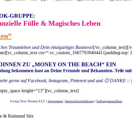
OK-GRUPPE:
anzielle Fülle & Magisches Leben
ten”
iches Traumleben und Dein einzigartiges Business!
[/vc_column_text][/
umn][vc_column_text css=“.vc_custom_1687793940441{padding-top: 1
INNEN ZU „MONEY ON THE BEACH“ EIN
ladung bekommen hast an Deine Freunde und Bekannten. Teile mit 
ile sehr gerne auf Facebook, Instagram, Pinterest und und 🙂 DANKE ::
mpty_space height=“13″][vc_column_text]
Living Your Dreams LLC •
impressum
|
datenschutzerklärung
|
haftungsausschluss
& Raimund Stix