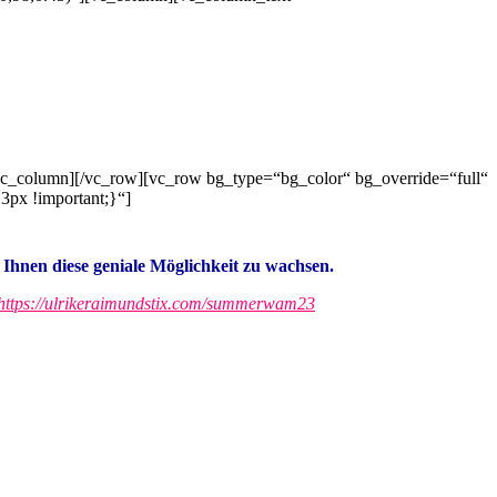
vc_column][/vc_row][vc_row bg_type=“bg_color“ bg_override=“full“
3px !important;}“]
Ihnen diese geniale Möglichkeit zu wachsen.
https://ulrikeraimundstix.com/summerwam23