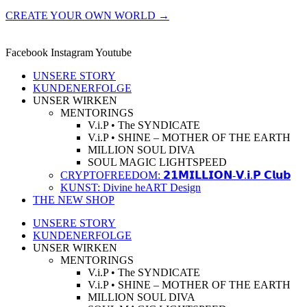
CREATE YOUR OWN WORLD →
Facebook
Instagram
Youtube
UNSERE STORY
KUNDENERFOLGE
UNSER WIRKEN
MENTORINGS
V.i.P • The SYNDICATE
V.i.P • SHINE – MOTHER OF THE EARTH
MILLION SOUL DIVA
SOUL MAGIC LIGHTSPEED
CRYPTOFREEDOM: 𝟮𝟭𝗠𝗜𝗟𝗟𝗜𝗢𝗡-𝗩.𝗶.𝗣 𝗖𝗹𝘂𝗯
KUNST: Divine heART Design
THE NEW SHOP
UNSERE STORY
KUNDENERFOLGE
UNSER WIRKEN
MENTORINGS
V.i.P • The SYNDICATE
V.i.P • SHINE – MOTHER OF THE EARTH
MILLION SOUL DIVA