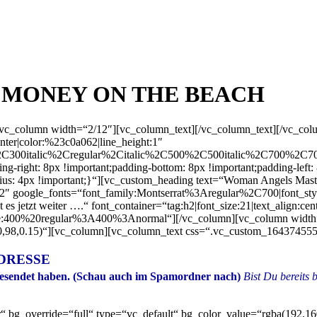
ng • MONEY ON THE BEACH
[vc_column width=“2/12″][vc_column_text]
[/vc_column_text][/vc_c
ter|color:%23c0a062|line_height:1″
2C300italic%2Cregular%2Citalic%2C500%2C500italic%2C700%2C70
right: 8px !important;padding-bottom: 8px !important;padding-left: 
radius: 4px !important;}“][vc_custom_heading text=“Woman Angels Ma
3c0a062″ google_fonts=“font_family:Montserrat%3Aregular%2C700|fo
 jetzt weiter ….“ font_container=“tag:h2|font_size:21|text_align:ce
le:400%20regular%3A400%3Anormal“][/vc_column][vc_column width=
60,98,0.15)“][vc_column][vc_column_text css=“.vc_custom_164374555
DRESSE
gesendet haben.
(Schau auch im Spamordner nach)
Bist Du bereits 
“ bg_override=“full“ type=“vc_default“ bg_color_value=“rgba(192,1