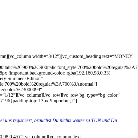
olumn][vc_column width=“8/12″][vc_custom_heading text=“MONEY
0italic%2C900%2C900italic|font_style:700%20bold%20regular%3
8px !important;background-color: rgba(192,160,98,0.33)
stery Summer~Edition“
nt_style:700%20bold%20regular%3A700%3Anormal“]
nter|color:%23000099″
“1/12″][/vc_column][/vc_row][vc_row bg_type=“bg_color“
7196{padding-top: 13px !important;}“]
bei uns registriert, brauchst Du nichts weiter zu TUN und Du
60,98,0.45)“][vc_column][vc_column_text