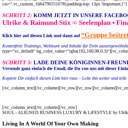
css=“.vc_custom_1684790551078{padding-top: 13px !important;}“]
SCHRITT 2:
KOMM JETZT IN UNSERE FACEBO
Ulrike & Raimund Stix ∞ Seelenplan • Fin
“Gruppe beitre
Klick hier auf diesen Link und dann auf
Kostenfreie Trainings, Webinare und Inhalte für Dein aussergewöhnl
type=“vc_default“ bg_color_value=“rgba(192,160,98,0.3)“][vc_col
SCHRITT 3:
LADE DEINE KÖNIGINNEN-FREUND
Versende ganz einfach die Email, die Du von uns mit dieser Ein
Kopiere Dir einfach diesen Link hier raus – Leite ihn weiter und te
[/vc_column_text][/vc_column][/vc_row][vc_row][vc_column][vc_e
[/vc_column_text][/vc_column][/vc_row]
SOUL - ALIGNED BUSINESS LUXURY & LiFESTYLE by Ulrike 
Living In A World Of Your Own Making