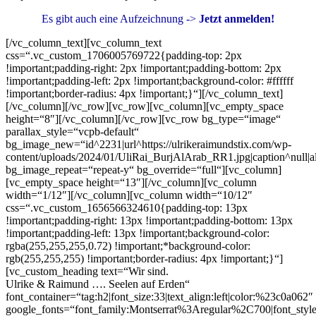
Es gibt auch eine Aufzeichnung ->
Jetzt anmelden!
[/vc_column_text][vc_column_text
css=“.vc_custom_1706005769722{padding-top: 2px
!important;padding-right: 2px !important;padding-bottom: 2px
!important;padding-left: 2px !important;background-color: #ffffff
!important;border-radius: 4px !important;}“]
[/vc_column_text]
[/vc_column][/vc_row][vc_row][vc_column][vc_empty_space
height=“8″][/vc_column][/vc_row][vc_row bg_type=“image“
parallax_style=“vcpb-default“
bg_image_new=“id^2231|url^https://ulrikeraimundstix.com/wp-
content/uploads/2024/01/UliRai_BurjAlArab_RR1.jpg|caption^null|al
bg_image_repeat=“repeat-y“ bg_override=“full“][vc_column]
[vc_empty_space height=“13″][/vc_column][vc_column
width=“1/12″][/vc_column][vc_column width=“10/12″
css=“.vc_custom_1656566324610{padding-top: 13px
!important;padding-right: 13px !important;padding-bottom: 13px
!important;padding-left: 13px !important;background-color:
rgba(255,255,255,0.72) !important;*background-color:
rgb(255,255,255) !important;border-radius: 4px !important;}“]
[vc_custom_heading text=“Wir sind.
Ulrike & Raimund …. Seelen auf Erden“
font_container=“tag:h2|font_size:33|text_align:left|color:%23c0a062″
google_fonts=“font_family:Montserrat%3Aregular%2C700|font_s