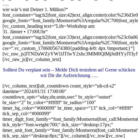
….
wie wär’s mit Deiner 1. Million?“
font_container=“tag:h2|font_size:42|text_align:center|color:%236d3e0
google_fonts=“font_family:Montserrat%3Aregular%2C700|font_s
[vc_custom_heading text=“Life~Workshop am:
31. Jänner • 17:00Uhr“
font_container=“tag:h2|font_size:33|text_align:center|color:%23c0a0
google_fonts=“font_family:Montserrat%3Aregular%2C700|font_s
css=“.vc_custom_1706005674380{padding-left: 4px !important;}“]
[vc_raw_js]JTNDaWZyYW1lJTIwY2xhc3MlM0QlMjJrdHYyJT
[/vc_raw_js][vc_column_text]
Solltest Du verplant sein – Melde Dich trotzdem an! Gerne schicken
wir Dir die Aufzeichnung ….
[/vc_column_text][ult_countdown count_style=“ult-cd-s2″
datetime=“2024/01/31 17:00:00″
countdown_opts=“sday,shr,smin,ssec“ br_style=“outset“
br_size=“2″ br_color=“#ffffff“ br_radius=“100″
timer_bg_color=“#000099″ br_time_space=“13″ tick_col=“#ffffff“
tick_sep_col=“#000099″
timer_digit_font_family=“font_family:Montserrat|font_call:Montserrat
tick_style=“font-weight:700;“ tick_size=“desktop:17px;“
timer_unit_font_family=“font_family:Montserrat|font_call:Montserrat
tick_sep_size=“desktop:8px;“][/vc_column][/vc_row][vc_row]