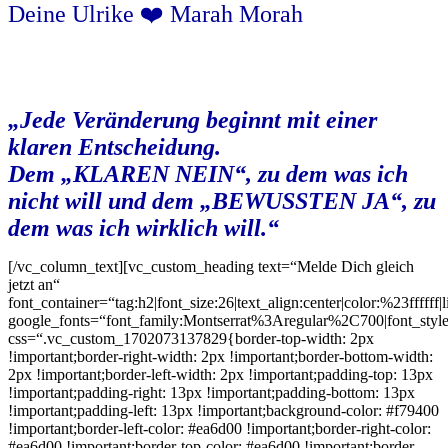
Deine Ulrike ❤️ Marah Morah
„Jede Veränderung beginnt mit einer
klaren Entscheidung.
Dem „KLAREN NEIN“, zu dem was ich
nicht will und dem „BEWUSSTEN JA“, zu
dem was ich wirklich will.“
[/vc_column_text][vc_custom_heading text=“Melde Dich gleich
jetzt an“
font_container=“tag:h2|font_size:26|text_align:center|color:%23ffffff|
google_fonts=“font_family:Montserrat%3Aregular%2C700|font_s
css=“.vc_custom_1702073137829{border-top-width: 2px
!important;border-right-width: 2px !important;border-bottom-width:
2px !important;border-left-width: 2px !important;padding-top: 13px
!important;padding-right: 13px !important;padding-bottom: 13px
!important;padding-left: 13px !important;background-color: #f79400
!important;border-left-color: #ea6d00 !important;border-right-color:
#ea6d00 !important;border-top-color: #ea6d00 !important;border-