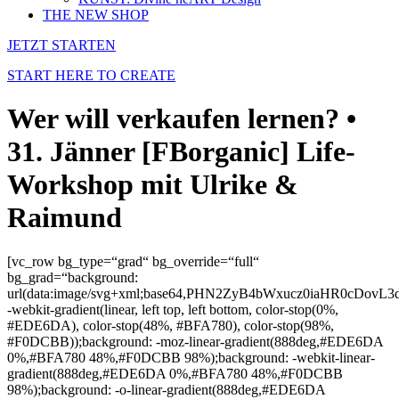
THE NEW SHOP
JETZT STARTEN
START HERE TO CREATE
Wer will verkaufen lernen? •
31. Jänner [FBorganic] Life-
Workshop mit Ulrike &
Raimund
[vc_row bg_type=“grad“ bg_override=“full“
bg_grad=“background:
url(data:image/svg+xml;base64,PHN2ZyB4bWxucz0iaHR0c
-webkit-gradient(linear, left top, left bottom, color-stop(0%,
#EDE6DA), color-stop(48%, #BFA780), color-stop(98%,
#F0DCBB));background: -moz-linear-gradient(888deg,#EDE6DA
0%,#BFA780 48%,#F0DCBB 98%);background: -webkit-linear-
gradient(888deg,#EDE6DA 0%,#BFA780 48%,#F0DCBB
98%);background: -o-linear-gradient(888deg,#EDE6DA