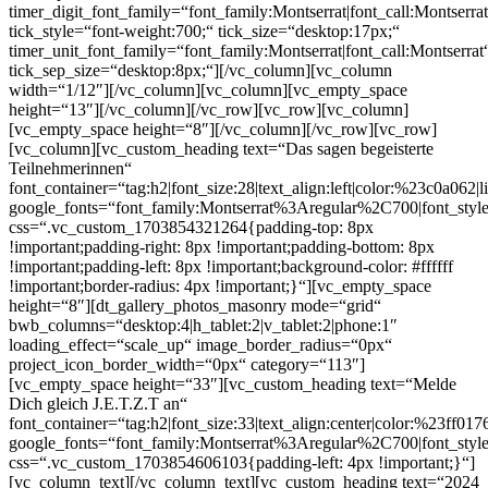
timer_digit_font_family=“font_family:Montserrat|font_call:Montserrat
tick_style=“font-weight:700;“ tick_size=“desktop:17px;“
timer_unit_font_family=“font_family:Montserrat|font_call:Montserrat
tick_sep_size=“desktop:8px;“][/vc_column][vc_column
width=“1/12″][/vc_column][vc_column][vc_empty_space
height=“13″][/vc_column][/vc_row][vc_row][vc_column]
[vc_empty_space height=“8″][/vc_column][/vc_row][vc_row]
[vc_column][vc_custom_heading text=“Das sagen begeisterte
Teilnehmerinnen“
font_container=“tag:h2|font_size:28|text_align:left|color:%23c0a062|l
google_fonts=“font_family:Montserrat%3Aregular%2C700|font_s
css=“.vc_custom_1703854321264{padding-top: 8px
!important;padding-right: 8px !important;padding-bottom: 8px
!important;padding-left: 8px !important;background-color: #ffffff
!important;border-radius: 4px !important;}“][vc_empty_space
height=“8″][dt_gallery_photos_masonry mode=“grid“
bwb_columns=“desktop:4|h_tablet:2|v_tablet:2|phone:1″
loading_effect=“scale_up“ image_border_radius=“0px“
project_icon_border_width=“0px“ category=“113″]
[vc_empty_space height=“33″][vc_custom_heading text=“Melde
Dich gleich J.E.T.Z.T an“
font_container=“tag:h2|font_size:33|text_align:center|color:%23ff017
google_fonts=“font_family:Montserrat%3Aregular%2C700|font_s
css=“.vc_custom_1703854606103{padding-left: 4px !important;}“]
[vc_column_text]
[/vc_column_text][vc_custom_heading text=“2024