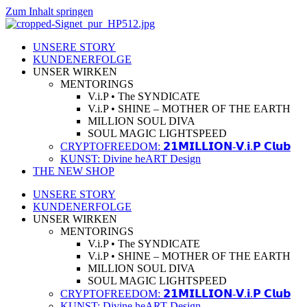
Zum Inhalt springen
UNSERE STORY
KUNDENERFOLGE
UNSER WIRKEN
MENTORINGS
V.i.P • The SYNDICATE
V.i.P • SHINE – MOTHER OF THE EARTH
MILLION SOUL DIVA
SOUL MAGIC LIGHTSPEED
CRYPTOFREEDOM: 𝟮𝟭𝗠𝗜𝗟𝗟𝗜𝗢𝗡-𝗩.𝗶.𝗣 𝗖𝗹𝘂𝗯
KUNST: Divine heART Design
THE NEW SHOP
UNSERE STORY
KUNDENERFOLGE
UNSER WIRKEN
MENTORINGS
V.i.P • The SYNDICATE
V.i.P • SHINE – MOTHER OF THE EARTH
MILLION SOUL DIVA
SOUL MAGIC LIGHTSPEED
CRYPTOFREEDOM: 𝟮𝟭𝗠𝗜𝗟𝗟𝗜𝗢𝗡-𝗩.𝗶.𝗣 𝗖𝗹𝘂𝗯
KUNST: Divine heART Design