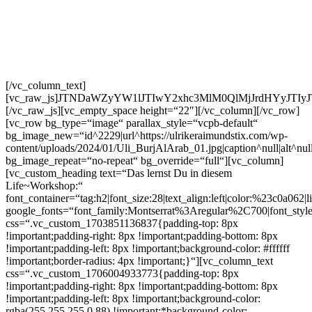
Programme abkaufen
?
❕
Deinen
gewohnten Rhythmus
„viel-zu-
geben“ und den Glaubenssatz „viel-G.e.l.d-
ver.die.nen-muss-schwer-sein“ hast Du satt?
[/vc_column_text]
[vc_raw_js]JTNDaWZyYW1lJTIwY2xhc3MlM0QlMjJrdHYyJT
[/vc_raw_js][vc_empty_space height=“22″][/vc_column][/vc_row]
[vc_row bg_type=“image“ parallax_style=“vcpb-default“
bg_image_new=“id^2229|url^https://ulrikeraimundstix.com/wp-
content/uploads/2024/01/Uli_BurjAlArab_01.jpg|caption^null|alt^null
bg_image_repeat=“no-repeat“ bg_override=“full“][vc_column]
[vc_custom_heading text=“Das lernst Du in diesem
Life~Workshop:“
font_container=“tag:h2|font_size:28|text_align:left|color:%23c0a062|l
google_fonts=“font_family:Montserrat%3Aregular%2C700|font_s
css=“.vc_custom_1703851136837{padding-top: 8px
!important;padding-right: 8px !important;padding-bottom: 8px
!important;padding-left: 8px !important;background-color: #ffffff
!important;border-radius: 4px !important;}“][vc_column_text
css=“.vc_custom_1706004933773{padding-top: 8px
!important;padding-right: 8px !important;padding-bottom: 8px
!important;padding-left: 8px !important;background-color:
rgba(255,255,255,0.88) !important;*background-color: