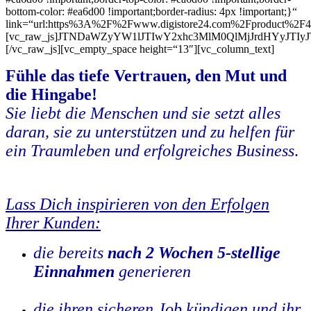
bottom-color: #ea6d00 !important;border-radius: 4px !important;}“
link=“url:https%3A%2F%2Fwww.digistore24.com%2Fproduct%2F47
[vc_raw_js]JTNDaWZyYW1lJTIwY2xhc3MlM0QlMjJrdHYyJT
[/vc_raw_js][vc_empty_space height=“13″][vc_column_text]
Fühle das tiefe Vertrauen, den Mut und
die Hingabe!
Sie liebt die Menschen und sie setzt alles
daran, sie zu unterstützen und zu helfen für
ein Traumleben und erfolgreiches Business
.
.
Lass Dich inspirieren von den Erfolgen
Ihrer Kunden:
die bereits
nach 2 Wochen 5-stellige
Einnahmen
generieren
.
die ihren sicheren Job kündigen und ihr