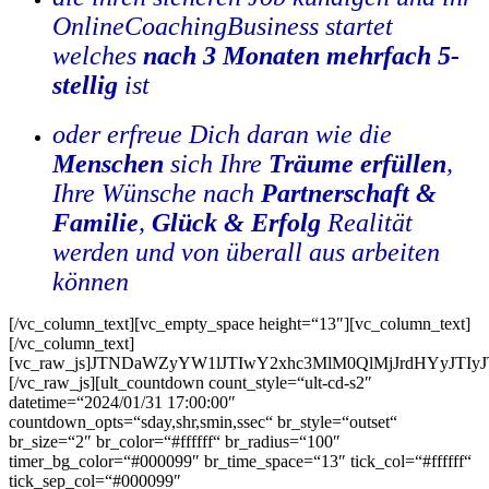
OnlineCoachingBusiness startet
welches
nach 3 Monaten mehrfach 5-
stellig
ist
.
oder erfreue Dich daran wie die
Menschen
sich Ihre
Träume erfüllen
,
Ihre Wünsche nach
Partnerschaft &
Familie
,
Glück & Erfolg
Realität
werden und von überall aus arbeiten
können
[/vc_column_text][vc_empty_space height=“13″][vc_column_text]
[/vc_column_text]
[vc_raw_js]JTNDaWZyYW1lJTIwY2xhc3MlM0QlMjJrdHYyJT
[/vc_raw_js][ult_countdown count_style=“ult-cd-s2″
datetime=“2024/01/31 17:00:00″
countdown_opts=“sday,shr,smin,ssec“ br_style=“outset“
br_size=“2″ br_color=“#ffffff“ br_radius=“100″
timer_bg_color=“#000099″ br_time_space=“13″ tick_col=“#ffffff“
tick_sep_col=“#000099″