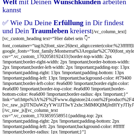
Welt
mit Deinen
Wunschkunden
arbeiten
kannst
✅ Wie Du Deine
Erfüllung
in Dir findest
und Dein
Traumleben
kreierst
[/vc_column_text]
[vc_custom_heading text=“Hier dabei sein 👇“
font_container=“tag:h2|font_size:26|text_align:center|color:%23ffffff|
google_fonts=“font_family:Montserrat%3Aregular%2C700|font_s
css=“.vc_custom_1702058192433{border-top-width: 2px
!important;border-right-width: 2px !important;border-bottom-width:
2px !important;border-left-width: 2px !important;padding-top: 13px
!important;padding-right: 13px !important;padding-bottom: 13px
!important;padding-left: 13px !important;background-color: #f79400
!important;border-left-color: #ea6d00 !important;border-right-color:
#ea6d00 !important;border-top-color: #ea6d00 !important;border-
bottom-color: #ea6d00 !important;border-radius: 4px !important;}“
link=“url:https%3A%2F%2Fwww.digistore24.com%2Fproduct%2F47
[vc_raw_js]JTNDaWZyYW1lJTIwY2xhc3MlM0QlMjJrdHYyJT
[/vc_raw_js][vc_column_text
css=“.vc_custom_1703859558951{padding-top: 2px
!important;padding-right: 2px !important;padding-bottom: 2px
!important;padding-left: 2px !important;background-color: #ffffff
!important;border-radius: 1px !important;}“]