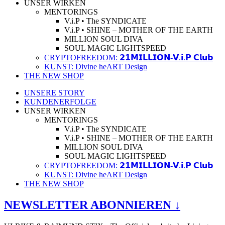
UNSER WIRKEN
MENTORINGS
V.i.P • The SYNDICATE
V.i.P • SHINE – MOTHER OF THE EARTH
MILLION SOUL DIVA
SOUL MAGIC LIGHTSPEED
CRYPTOFREEDOM: 𝟮𝟭𝗠𝗜𝗟𝗟𝗜𝗢𝗡-𝗩.𝗶.𝗣 𝗖𝗹𝘂𝗯
KUNST: Divine heART Design
THE NEW SHOP
UNSERE STORY
KUNDENERFOLGE
UNSER WIRKEN
MENTORINGS
V.i.P • The SYNDICATE
V.i.P • SHINE – MOTHER OF THE EARTH
MILLION SOUL DIVA
SOUL MAGIC LIGHTSPEED
CRYPTOFREEDOM: 𝟮𝟭𝗠𝗜𝗟𝗟𝗜𝗢𝗡-𝗩.𝗶.𝗣 𝗖𝗹𝘂𝗯
KUNST: Divine heART Design
THE NEW SHOP
NEWSLETTER ABONNIEREN ↓