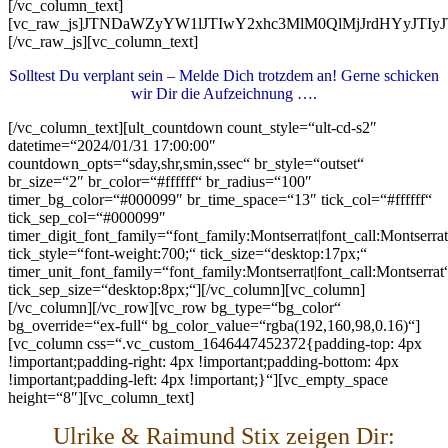
[/vc_column_text]
[vc_raw_js]JTNDaWZyYW1lJTIwY2xhc3MlM0QlMjJrdHYyJT
[/vc_raw_js][vc_column_text]
Solltest Du verplant sein – Melde Dich trotzdem an! Gerne schicken
wir Dir die Aufzeichnung ….
[/vc_column_text][ult_countdown count_style=“ult-cd-s2″
datetime=“2024/01/31 17:00:00″
countdown_opts=“sday,shr,smin,ssec“ br_style=“outset“
br_size=“2″ br_color=“#ffffff“ br_radius=“100″
timer_bg_color=“#000099″ br_time_space=“13″ tick_col=“#ffffff“
tick_sep_col=“#000099″
timer_digit_font_family=“font_family:Montserrat|font_call:Montserrat
tick_style=“font-weight:700;“ tick_size=“desktop:17px;“
timer_unit_font_family=“font_family:Montserrat|font_call:Montserrat
tick_sep_size=“desktop:8px;“][/vc_column][vc_column]
[/vc_column][/vc_row][vc_row bg_type=“bg_color“
bg_override=“ex-full“ bg_color_value=“rgba(192,160,98,0.16)“]
[vc_column css=“.vc_custom_1646447452372{padding-top: 4px
!important;padding-right: 4px !important;padding-bottom: 4px
!important;padding-left: 4px !important;}“][vc_empty_space
height=“8″][vc_column_text]
Ulrike & Raimund Stix zeigen Dir: