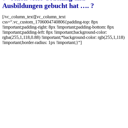
Ausbildungen gebucht hat …. ?
[/vc_column_text][vc_column_text
css=“.vc_custom_1706004740806{padding-top: 8px
!important;padding-right: 8px !important;padding-bottom: 8px
!important;padding-left: 8px !important;background-color:
rgba(255,1,118,0.88) !important;*background-color: rgb(255,1,118)
!important;border-radius: 1px !important;}“]
ABER:
❕
Dir fehlt die weibliche Leichtigkeit einer
erfolgreichen Strategie und Umsetzung
?
❕
Deine
regelmässigen Kunden
bleiben
aus für ein konstantes Einkommen über €
10-Tausend?
❕
Du fühlst Dich unverstanden und hast
nicht den richtigen Kunden, die Dir
Deine