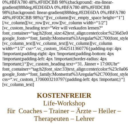
0%,#BFA780 48%,#F0DCBB 98%);background: -ms-linear-
gradient(888deg,#EDE6DA 0%,#BFA780 48%,#F0DCBB
98%);background: linear-gradient(888deg,#EDE6DA 0%,#BFA780
48%,#F0DCBB 98%);“][vc_column][vc_empty_space height=“1″]
[/vc_column][/vc_row][vc_row][vc_column width=“1/2″]
[vc_custom_heading text=“Wer will verkaufen lernen?“
font_container=“tag:h2|font_size:42|text_align:center|color:%236d3e0
google_fonts=“font_family:Montserrat%3Aregular%2C700|font_s
[vc_column_text]
[/vc_column_text][/vc_column][vc_column
width=“1/2″ css=“.vc_custom_1642511360776{padding-top: 4px
!important;padding-right: 4px !important;padding-bottom: 4px
!important;padding-left: 4px !important;border-radius: 4px
!important;}“][vc_custom_heading text=“31. Jänner • 17:00Uhr“
font_container=“tag:h2|font_size:33|text_align:center|color:%23c0a0
google_fonts=“font_family:Montserrat%3Aregular%2C700|font_s
css=“.vc_custom_1706003210797{padding-left: 4px !important;}“]
[vc_column_text]
KOSTENFREIER
Life-Workshop
für
Coaches – Trainer – Ärzte – Heiler –
Therapeuten – Lehrer