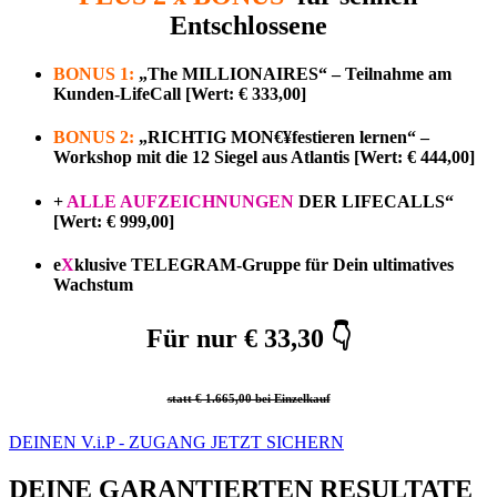
Entschlossene
BONUS 1:
„The MILLIONAIRES“
–
Teilnahme
am
Kunden-LifeCall [Wert: € 333,00]
BONUS 2:
„RICHTIG MON€¥festieren lernen“ –
Workshop
mit die 12 Siegel aus Atlantis [Wert: € 444,00]
+
ALLE AUFZEICHNUNGEN
DER LIFECALLS“
[Wert: € 999,00]
e
X
klusive
TELEGRAM-Gruppe
für Dein ultimatives
Wachstum
Für nur € 33,30 👇
statt € 1.665,00 bei Einzelkauf
DEINEN V.i.P - ZUGANG JETZT SICHERN
DEINE GARANTIERTEN RESULTATE