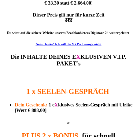
€ 33,30
statt € 2.664,00
!
Dieser Preis gilt nur für kurze Zeit
💃💃💃
Du wirst auf die sichere Website unseres Bezahlanbieters Digistore 24 weitergeleitet
Nein Danke! Ich will die V.i.P – Lounge nicht
Die INHALTE DEINES E
X
KLUSIVEN V.I.P.
PAKET’s
1 x SEELEN-GESPRÄCH
Dein Geschenk:
1 e
X
klusives Seelen-Gespräch mit Ulrike
[Wert € 888,00]
∞
PLUS 2 x BONUS
für schnell