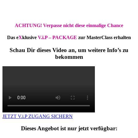
DU HAST DICH ERFOLGREICH ANGEMELDET. EINE GANZ BESONDERE SACHE
HABEN WIR NOCH FÜR DICH ….
ACHTUNG!
Verpasse nicht diese einmalige Chance
Das e
X
klusive
V.i.P – PACKAGE
zur MasterClass
erhalten
Schau Dir dieses Video an, um weitere Info’s zu
bekommen
JETZT V.i.P ZUGANG SICHERN
Dieses Angebot ist nur jetzt verfügbar: