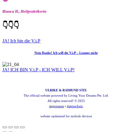
Bianca H., Heilpraktikerin
👇👇👇
JA! Ich bin die V.i.P
Nein Danke! Ich will die V.i.P – Lounge nicht
JA! ICH BIN V.i.P - ICH WILL V.i.P!
ULRIKE & RAIMUND STIX
The official website powered by
Living Your Dreams Pte. Ltd.
All rights reserved! © 2025
impressum
•
datenschutz
website optimized for mobole devices