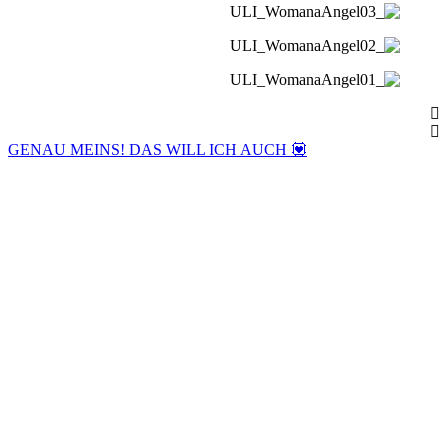
GENAU MEINS! DAS WILL ICH AUCH 💟
ULRIKE & RAIMUND STIX
The official website powered by
Living Your Dreams LLC
All rights reserved! © 2019 – 2026
impressum
•
term&conditions
•
privacy policy
•
disclaimer
website optimized for mobile devices
• The MEMBERSHIP •
6 Monate