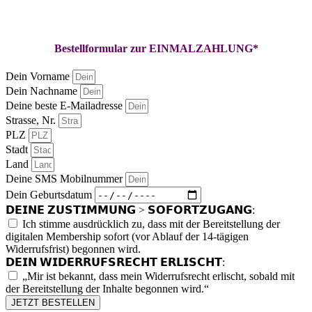
Einmalzahlung:
€ 5.990,00
Bestellformular zur EINMALZAHLUNG*
Dein Vorname
Dein Nachname
Deine beste E-Mailadresse
Strasse, Nr.
PLZ
Stadt
Land
Deine SMS Mobilnummer
Dein Geburtsdatum
𝗗𝗘𝗜𝗡𝗘 𝗭𝗨𝗦𝗧𝗜𝗠𝗠𝗨𝗡𝗚 > 𝗦𝗢𝗙𝗢𝗥𝗧𝗭𝗨𝗚𝗔𝗡𝗚:
Ich stimme ausdrücklich zu, dass mit der Bereitstellung der
digitalen Membership sofort (vor Ablauf der 14-tägigen
Widerrufsfrist) begonnen wird.
𝗗𝗘𝗜𝗡 𝗪𝗜𝗗𝗘𝗥𝗥𝗨𝗙𝗦𝗥𝗘𝗖𝗛𝗧 𝗘𝗥𝗟𝗜𝗦𝗖𝗛𝗧:
„Mir ist bekannt, dass mein Widerrufsrecht erlischt, sobald mit
der Bereitstellung der Inhalte begonnen wird.“
JETZT BESTELLEN