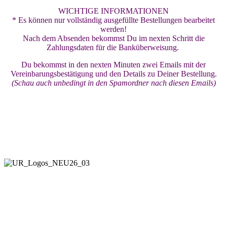
WICHTIGE INFORMATIONEN
* Es können nur vollständig ausgefüllte Bestellungen bearbeitet
werden!
Nach dem Absenden bekommst Du im nexten Schritt die
Zahlungsdaten für die Banküberweisung.
Du bekommst in den nexten Minuten zwei Emails mit der
Vereinbarungsbestätigung und den Details zu Deiner Bestellung.
(Schau auch unbedingt in den Spamordner nach diesen Emails)
Living Your Dreams LLC
Designed for Freedom & Independence
The Soul-Aligned Lifestyle Business
by
Ulrike & Raimund Stix
All rights reserved! © 2026
• The MEMBERSHIP •