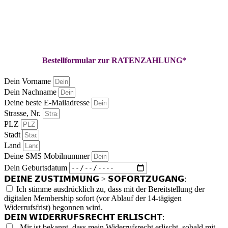
6 Monate
Ratenzahlung:
3 x € 2.000,00
6 x € 999,00
Bestellformular zur RATENZAHLUNG*
Dein Vorname
Dein Nachname
Deine beste E-Mailadresse
Strasse, Nr.
PLZ
Stadt
Land
Deine SMS Mobilnummer
Dein Geburtsdatum
𝗗𝗘𝗜𝗡𝗘 𝗭𝗨𝗦𝗧𝗜𝗠𝗠𝗨𝗡𝗚 > 𝗦𝗢𝗙𝗢𝗥𝗧𝗭𝗨𝗚𝗔𝗡𝗚:
Ich stimme ausdrücklich zu, dass mit der Bereitstellung der
digitalen Membership sofort (vor Ablauf der 14-tägigen
Widerrufsfrist) begonnen wird.
𝗗𝗘𝗜𝗡 𝗪𝗜𝗗𝗘𝗥𝗥𝗨𝗙𝗦𝗥𝗘𝗖𝗛𝗧 𝗘𝗥𝗟𝗜𝗦𝗖𝗛𝗧:
„Mir ist bekannt, dass mein Widerrufsrecht erlischt, sobald mit