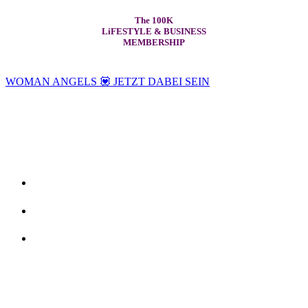
The 100K
LiFESTYLE & BUSINESS
MEMBERSHIP
WOMAN ANGELS 💟 JETZT DABEI SEIN
Gewinne als Frau mit Deinen Ur-eigenen Gaben und
heilerischen Fähigkeiten regelmässig Wunschkunden
mit Deiner authentischen Business-Strategie –
OHNE mehr arbeiten zu müssen!
100K+ Umsätze
Freies Business, von überall aus arbeiten
Deine Soulmessage auf die Erde bringen
Stell Dir vor, Du baust Dein Business so auf, dass Du
regelmässig WunschKunden
anziehst, die zu
Deinem
wahren Wert
kaufen.