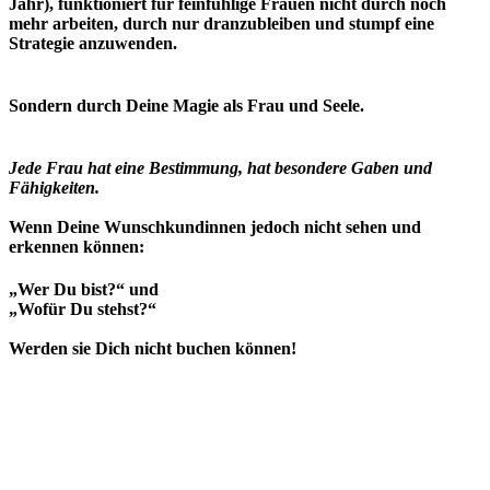
Jahr), funktioniert für feinfühlige Frauen nicht durch noch
mehr arbeiten, durch nur dranzubleiben und stumpf eine
Strategie anzuwenden.
Sondern durch Deine Magie als Frau und Seele.
Jede Frau hat eine Bestimmung, hat besondere Gaben und
Fähigkeiten.
Wenn Deine Wunschkundinnen jedoch nicht sehen und
erkennen können:
„Wer Du bist?“ und
„Wofür Du stehst?“
Werden sie Dich nicht buchen können!
Die Verkaufsmagie entsteht nicht durch schlaues
aneinanderreihen von marketingtechnisch
ausgeklügelten Worten, sondern durch die Worte,
die Du hast.