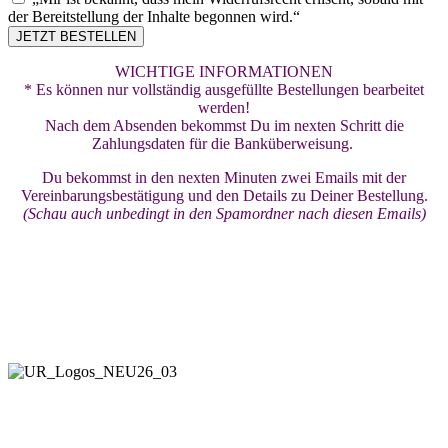
der Bereitstellung der Inhalte begonnen wird.“
JETZT BESTELLEN
WICHTIGE INFORMATIONEN
* Es können nur vollständig ausgefüllte Bestellungen bearbeitet
werden!
Nach dem Absenden bekommst Du im nexten Schritt die
Zahlungsdaten für die Banküberweisung.
Du bekommst in den nexten Minuten zwei Emails mit der
Vereinbarungsbestätigung und den Details zu Deiner Bestellung.
(Schau auch unbedingt in den Spamordner nach diesen Emails)
Living Your Dreams LLC
Designed for Freedom & Independence
The Soul-Aligned Lifestyle Business
by
Ulrike & Raimund Stix
All rights reserved! © 2026