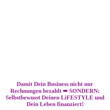
einzigartigen, tiefgründigen Business wünschen.
In meinen Masterminds und Mentorings zeige ich
Dir, wie Bu von No-Name-Coach zur Expertin auf
Deinem Gebiet wirst, zu einer gefragten Speakerin
und erfolgreichen 7-stelligen Unternehmerin wirst.
Jede Veränderung beginnt mit einer klaren
Entscheidung:
Dem bewussten NEIN zu dem, was du nicht mehr
willst – und dem klaren JA zu dem, was du wirklich
willst.
Deine Ulrike
Damit Dein Business nicht nur
Rechnungen bezahlt ➠ SONDERN:
Selbstbewusst Deinen LiFESTYLE und
Dein Leben finanziert!