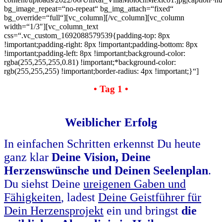
bg_image_repeat=“no-repeat“ bg_img_attach=“fixed“
bg_override=“full“][vc_column][/vc_column][vc_column
width=“1/3″][vc_column_text
css=“.vc_custom_1692088579539{padding-top: 8px
!important;padding-right: 8px !important;padding-bottom: 8px
!important;padding-left: 8px !important;background-color:
rgba(255,255,255,0.81) !important;*background-color:
rgb(255,255,255) !important;border-radius: 4px !important;}“]
• Tag 1 •
Weiblicher Erfolg
In einfachen Schritten erkennst Du heute
ganz klar
Deine Vision, Deine
Herzenswünsche und Deinen Seelenplan
.
Du siehst Deine
ureigenen Gaben und
Fähigkeiten
, ladest
Deine Geistführer für
Dein Herzensprojekt
ein und bringst
die