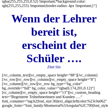
rgba(255,255,255,0.52) !important;*background-color:
rgb(255,255,255) !important;border-radius: 4px !important;}“]
Wenn der Lehrer
bereit ist,
erscheint der
Schüler ….
Zitat Stix
[/vc_column_text][vc_empty_space height=“88″][/vc_column]
[/vc_row][vc_row][vc_column][vc_empty_space height=“8″]
[/vc_column][/vc_row][vc_row bg_type=“bg_color“
bg_override=“full“ bg_color_value=“rgba(0,174,201,0.12)“]
[vc_column][vc_empty_space height=“13″][vc_custom_heading
text=“Begeisterte Teilnehmerinnen und Kunden ….“
font_container=“tag:h2|font_size:36|text_align:left|color:%23c0a062″
google_fonts=“font_family:Montserrat%3Aregular%2C700|font_s