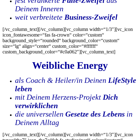
fest verankerte
Fülle-Zweifel
aus
Deinem Inneren
weit verbreitete
Business-Zweifel
[/vc_column_text][/vc_column][vc_column width=“1/3″][vc_icon
icon_fontawesome=“fas fa-crown“ color=“custom“
background_style=“rounded“ background_color=“custom“
size=“lg“ align=“center“ custom_color=“#ffffff“
custom_background_color=“#c0a062″][vc_column_text]
Weibliche Energy
als Coach & Heiler/in Deinen
LifeStyle
leben
mit Deinem Herzens-Projekt
Dich
verwirklichen
die universellen
Gesetze des Lebens
in
Deinem Alltag
[/vc_column_text][/vc_column][vc_column width=“1/3″][vc_icon