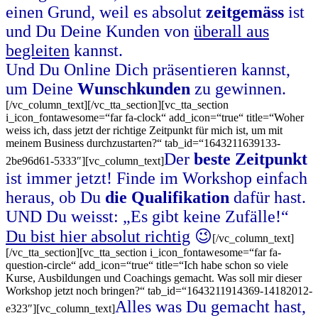
einen Grund, weil es absolut
zeitgemäss
ist
und Du Deine Kunden von
überall aus
begleiten
kannst.
Und Du Online Dich präsentieren kannst,
um Deine
Wunschkunden
zu gewinnen.
[/vc_column_text][/vc_tta_section][vc_tta_section
i_icon_fontawesome=“far fa-clock“ add_icon=“true“ title=“Woher
weiss ich, dass jetzt der richtige Zeitpunkt für mich ist, um mit
meinem Business durchzustarten?“ tab_id=“1643211639133-
Der
beste Zeitpunkt
2be96d61-5333″][vc_column_text]
ist immer jetzt! Finde im Workshop einfach
heraus, ob Du
die Qualifikation
dafür hast.
UND Du weisst: „Es gibt keine Zufälle!“
Du bist hier absolut richtig
😉
[/vc_column_text]
[/vc_tta_section][vc_tta_section i_icon_fontawesome=“far fa-
question-circle“ add_icon=“true“ title=“Ich habe schon so viele
Kurse, Ausbildungen und Coachings gemacht. Was soll mir dieser
Workshop jetzt noch bringen?“ tab_id=“1643211914369-14182012-
Alles was Du gemacht hast,
e323″][vc_column_text]