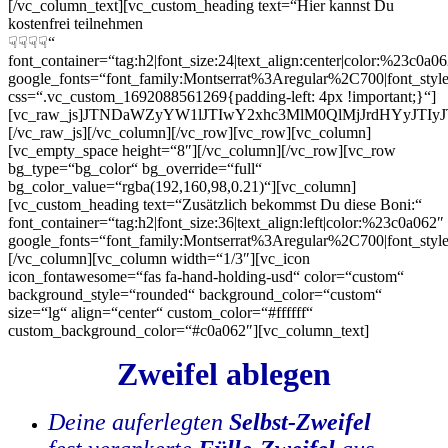
[/vc_column_text][vc_custom_heading text=“Hier kannst Du
kostenfrei teilnehmen
☟☟☟☟“
font_container=“tag:h2|font_size:24|text_align:center|color:%23c0a0
google_fonts=“font_family:Montserrat%3Aregular%2C700|font_s
css=“.vc_custom_1692088561269{padding-left: 4px !important;}“]
[vc_raw_js]JTNDaWZyYW1lJTIwY2xhc3MlM0QlMjJrdHYyJT
[/vc_raw_js][/vc_column][/vc_row][vc_row][vc_column]
[vc_empty_space height=“8″][/vc_column][/vc_row][vc_row
bg_type=“bg_color“ bg_override=“full“
bg_color_value=“rgba(192,160,98,0.21)“][vc_column]
[vc_custom_heading text=“Zusätzlich bekommst Du diese Boni:“
font_container=“tag:h2|font_size:36|text_align:left|color:%23c0a062″
google_fonts=“font_family:Montserrat%3Aregular%2C700|font_s
[/vc_column][vc_column width=“1/3″][vc_icon
icon_fontawesome=“fas fa-hand-holding-usd“ color=“custom“
background_style=“rounded“ background_color=“custom“
size=“lg“ align=“center“ custom_color=“#ffffff“
custom_background_color=“#c0a062″][vc_column_text]
Zweifel ablegen
Deine auferlegten
Selbst-Zweifel