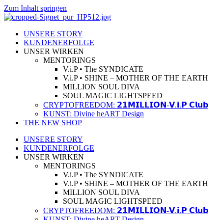
Zum Inhalt springen
UNSERE STORY
KUNDENERFOLGE
UNSER WIRKEN
MENTORINGS
V.i.P • The SYNDICATE
V.i.P • SHINE – MOTHER OF THE EARTH
MILLION SOUL DIVA
SOUL MAGIC LIGHTSPEED
CRYPTOFREEDOM: 𝟮𝟭𝗠𝗜𝗟𝗟𝗜𝗢𝗡-𝗩.𝗶.𝗣 𝗖𝗹𝘂𝗯
KUNST: Divine heART Design
THE NEW SHOP
UNSERE STORY
KUNDENERFOLGE
UNSER WIRKEN
MENTORINGS
V.i.P • The SYNDICATE
V.i.P • SHINE – MOTHER OF THE EARTH
MILLION SOUL DIVA
SOUL MAGIC LIGHTSPEED
CRYPTOFREEDOM: 𝟮𝟭𝗠𝗜𝗟𝗟𝗜𝗢𝗡-𝗩.𝗶.𝗣 𝗖𝗹𝘂𝗯
KUNST: Divine heART Design