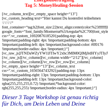
Tag 5: MoneyHealing-$ession
[/vc_column_text][vc_empty_space height=“13″]
[vc_custom_heading text=“Hier kannst Du kostenfrei teilnehmen
☟☟☟☟“
font_container=“tag:h2|font_size:22|text_align:center|color:%23ffffff|
google_fonts=“font_family:Montserrat%3Aregular%2C700|font_s
css=“.vc_custom_1692087618520{padding-top: 4px
!important;padding-right: 4px !important;padding-bottom: 4px
!important;padding-left: 4px !important;background-color: #ff0176
!important;border-radius: 4px !important;}“]
[vc_raw_js]JTNDaWZyYW1lJTIwY2xhc3MlM0QlMjJrdHYyJT
[/vc_raw_js][/vc_column][vc_column width=“2/12″][/vc_column]
[vc_column][/vc_column][/vc_row][vc_row][vc_column]
[vc_empty_space height=“13″][vc_column_text
css=“.vc_custom_1656564743292{padding-top: 13px
!important;padding-right: 13px !important;padding-bottom: 13px
!important;padding-left: 13px !important;background-color:
rgba(255,255,255,0.72) !important;*background-color:
rgb(255,255,255) !important;border-radius: 4px !important;}“]
Dieser 3 Tage Workshop ist genau richtig
für Dich, um Dein Leben und Deine