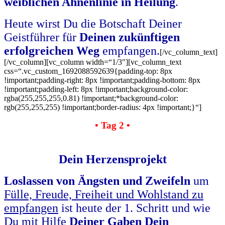
weiblichen Ahnenlinie in Heilung
.
Heute wirst Du die Botschaft Deiner
Geistführer für
Deinen zukünftigen
erfolgreichen Weg
empfangen.
[/vc_column_text]
[/vc_column][vc_column width=“1/3″][vc_column_text
css=“.vc_custom_1692088592639{padding-top: 8px
!important;padding-right: 8px !important;padding-bottom: 8px
!important;padding-left: 8px !important;background-color:
rgba(255,255,255,0.81) !important;*background-color:
rgb(255,255,255) !important;border-radius: 4px !important;}“]
• Tag 2 •
Dein Herzensprojekt
Loslassen von Ängsten und Zweifeln
um
Fülle, Freude, Freiheit und Wohlstand zu
empfangen
ist heute der 1. Schritt und wie
Du
mit Hilfe
Deiner Gaben Dein