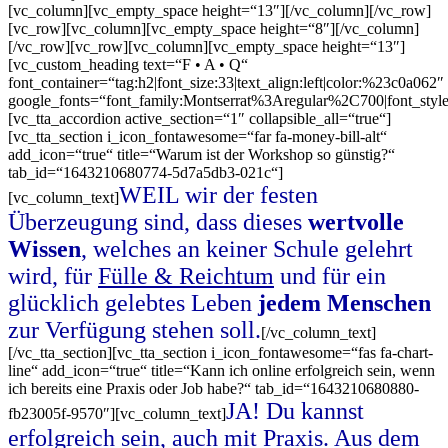
[vc_column][vc_empty_space height=“13″][/vc_column][/vc_row]
[vc_row][vc_column][vc_empty_space height=“8″][/vc_column]
[/vc_row][vc_row][vc_column][vc_empty_space height=“13″]
[vc_custom_heading text=“F • A • Q“
font_container=“tag:h2|font_size:33|text_align:left|color:%23c0a062″
google_fonts=“font_family:Montserrat%3Aregular%2C700|font_s
[vc_tta_accordion active_section=“1″ collapsible_all=“true“]
[vc_tta_section i_icon_fontawesome=“far fa-money-bill-alt“
add_icon=“true“ title=“Warum ist der Workshop so günstig?“
tab_id=“1643210680774-5d7a5db3-021c“]
WEIL wir der festen
[vc_column_text]
Überzeugung sind, dass dieses
wertvolle
Wissen
, welches an keiner Schule gelehrt
wird, für
Fülle & Reichtum
und für ein
glücklich gelebtes Leben
jedem Menschen
zur Verfügung stehen soll.
[/vc_column_text]
[/vc_tta_section][vc_tta_section i_icon_fontawesome=“fas fa-chart-
line“ add_icon=“true“ title=“Kann ich online erfolgreich sein, wenn
ich bereits eine Praxis oder Job habe?“ tab_id=“1643210680880-
JA! Du kannst
fb23005f-9570″][vc_column_text]
erfolgreich sein, auch mit Praxis. Aus dem