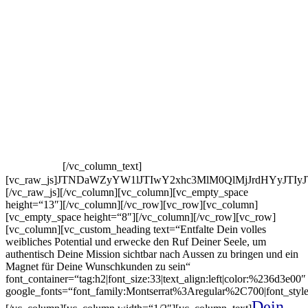
authentischen Energy
Dich als Expertin
positionieren
✅
Deine
Wunschkunden anziehen
und zu
verdienen was Du willst und Du wirklich
wert bist
✅
Deine
Lebensqualität erhöhen
, das sich
auf alle Ebenen Deines Lebens
auswirkt
[/vc_column_text]
[vc_raw_js]JTNDaWZyYW1lJTIwY2xhc3MlM0QlMjJrdHYyJT
[/vc_raw_js][/vc_column][vc_column][vc_empty_space
height=“13″][/vc_column][/vc_row][vc_row][vc_column]
[vc_empty_space height=“8″][/vc_column][/vc_row][vc_row]
[vc_column][vc_custom_heading text=“Entfalte Dein volles
weibliches Potential und erwecke den Ruf Deiner Seele, um
authentisch Deine Mission sichtbar nach Aussen zu bringen und ein
Magnet für Deine Wunschkunden zu sein“
font_container=“tag:h2|font_size:33|text_align:left|color:%236d3e00″
google_fonts=“font_family:Montserrat%3Aregular%2C700|font_s
Dein