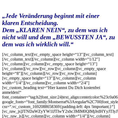
„Jede Veränderung beginnt mit einer
klaren Entscheidung.
Dem „KLAREN NEIN“, zu dem was ich
nicht will und dem „BEWUSSTEN JA“, zu
dem was ich wirklich will.“
[/vc_column_text][vc_empty_space height=“13″][vc_column_text]
[/vc_column_text][/vc_column][vc_column width=“1/12″]
[/vc_column][vc_column][vc_empty_space height=“13″]
[/vc_column][/vc_row][vc_row][vc_column][vc_empty_space
height=“8″][/vc_column][/vc_row][vc_row][vc_column]
[vc_empty_space height=“13″][/vc_column][vc_column
width=“1/4″][/vc_column][vc_column width=“2/4″]
[vc_custom_heading text=“Hier kannst Du Dich kostenfrei
anmelden!“
font_container=“tag:h2|font_size:24|text_align:center|color:%23c0a0
google_fonts=“font_family:Montserrat%3Aregular%2C700|font_s
css=“.vc_custom_1692088658369{padding-left: 4px !important;}“]
[vc_raw_js]JTNDaWZyYW1lJTIwY2xhc3MlM0QlMjJrdHYyJT
[/vc_raw_js][/vc_column][vc_column width=“1/4″][/vc_column]