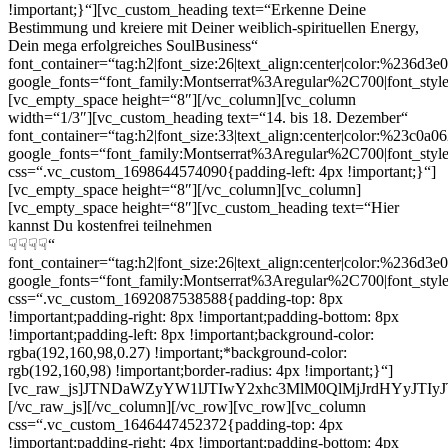
!important;}“][vc_custom_heading text=“Erkenne Deine
Bestimmung und kreiere mit Deiner weiblich-spirituellen Energy,
Dein mega erfolgreiches SoulBusiness“
font_container=“tag:h2|font_size:26|text_align:center|color:%236d3e0
google_fonts=“font_family:Montserrat%3Aregular%2C700|font_s
[vc_empty_space height=“8″][/vc_column][vc_column
width=“1/3″][vc_custom_heading text=“14. bis 18. Dezember“
font_container=“tag:h2|font_size:33|text_align:center|color:%23c0a0
google_fonts=“font_family:Montserrat%3Aregular%2C700|font_s
css=“.vc_custom_1698644574090{padding-left: 4px !important;}“]
[vc_empty_space height=“8″][/vc_column][vc_column]
[vc_empty_space height=“8″][vc_custom_heading text=“Hier
kannst Du kostenfrei teilnehmen
☟☟☟☟“
font_container=“tag:h2|font_size:26|text_align:center|color:%236d3e0
google_fonts=“font_family:Montserrat%3Aregular%2C700|font_s
css=“.vc_custom_1692087538588{padding-top: 8px
!important;padding-right: 8px !important;padding-bottom: 8px
!important;padding-left: 8px !important;background-color:
rgba(192,160,98,0.27) !important;*background-color:
rgb(192,160,98) !important;border-radius: 4px !important;}“]
[vc_raw_js]JTNDaWZyYW1lJTIwY2xhc3MlM0QlMjJrdHYyJT
[/vc_raw_js][/vc_column][/vc_row][vc_row][vc_column
css=“.vc_custom_1646447452372{padding-top: 4px
!important;padding-right: 4px !important;padding-bottom: 4px