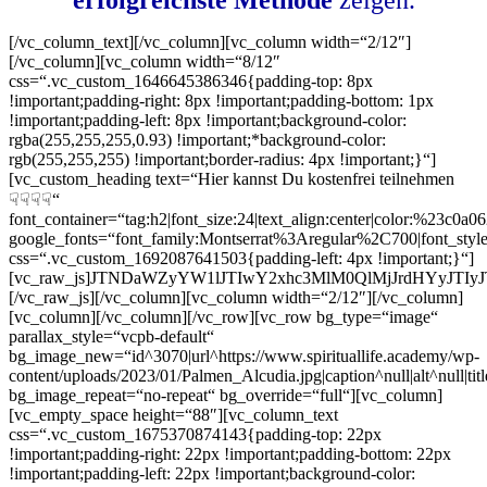
[/vc_column_text][/vc_column][vc_column width=“2/12″]
[/vc_column][vc_column width=“8/12″
css=“.vc_custom_1646645386346{padding-top: 8px
!important;padding-right: 8px !important;padding-bottom: 1px
!important;padding-left: 8px !important;background-color:
rgba(255,255,255,0.93) !important;*background-color:
rgb(255,255,255) !important;border-radius: 4px !important;}“]
[vc_custom_heading text=“Hier kannst Du kostenfrei teilnehmen
☟☟☟☟“
font_container=“tag:h2|font_size:24|text_align:center|color:%23c0a0
google_fonts=“font_family:Montserrat%3Aregular%2C700|font_s
css=“.vc_custom_1692087641503{padding-left: 4px !important;}“]
[vc_raw_js]JTNDaWZyYW1lJTIwY2xhc3MlM0QlMjJrdHYyJT
[/vc_raw_js][/vc_column][vc_column width=“2/12″][/vc_column]
[vc_column][/vc_column][/vc_row][vc_row bg_type=“image“
parallax_style=“vcpb-default“
bg_image_new=“id^3070|url^https://www.spirituallife.academy/wp-
content/uploads/2023/01/Palmen_Alcudia.jpg|caption^null|alt^null|ti
bg_image_repeat=“no-repeat“ bg_override=“full“][vc_column]
[vc_empty_space height=“88″][vc_column_text
css=“.vc_custom_1675370874143{padding-top: 22px
!important;padding-right: 22px !important;padding-bottom: 22px
!important;padding-left: 22px !important;background-color: