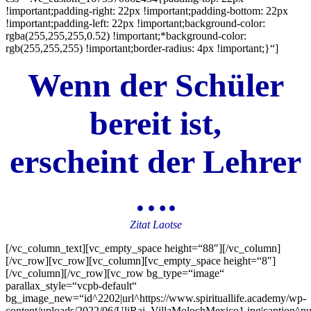
!important;padding-right: 22px !important;padding-bottom: 22px
!important;padding-left: 22px !important;background-color:
rgba(255,255,255,0.52) !important;*background-color:
rgb(255,255,255) !important;border-radius: 4px !important;}“]
Wenn der Schüler
bereit ist,
erscheint der Lehrer
….
Zitat Laotse
[/vc_column_text][vc_empty_space height=“88″][/vc_column]
[/vc_row][vc_row][vc_column][vc_empty_space height=“8″]
[/vc_column][/vc_row][vc_row bg_type=“image“
parallax_style=“vcpb-default“
bg_image_new=“id^2202|url^https://www.spirituallife.academy/wp-
content/uploads/2022/06/UliRai_VillaMolochMexico1.jpg|caption^null