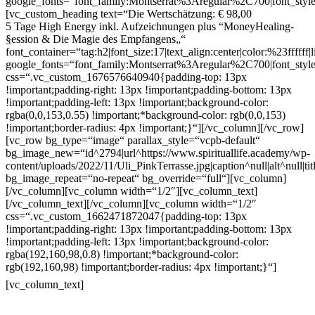
google_fonts=“font_family:Montserrat%3Aregular%2C700|font_st
[vc_custom_heading text=“Die Wertschätzung: € 98,00
5 Tage High Energy inkl. Aufzeichnungen plus “MoneyHealing-
§ession & Die Magie des Empfangens„“
font_container=“tag:h2|font_size:17|text_align:center|color:%23ffffff|
google_fonts=“font_family:Montserrat%3Aregular%2C700|font_s
css=“.vc_custom_1676576640940{padding-top: 13px
!important;padding-right: 13px !important;padding-bottom: 13px
!important;padding-left: 13px !important;background-color:
rgba(0,0,153,0.55) !important;*background-color: rgb(0,0,153)
!important;border-radius: 4px !important;}“][/vc_column][/vc_row]
[vc_row bg_type=“image“ parallax_style=“vcpb-default“
bg_image_new=“id^2794|url^https://www.spirituallife.academy/wp-
content/uploads/2022/11/Uli_PinkTerrasse.jpg|caption^null|alt^null|ti
bg_image_repeat=“no-repeat“ bg_override=“full“][vc_column]
[/vc_column][vc_column width=“1/2″][vc_column_text]
[/vc_column_text][/vc_column][vc_column width=“1/2″
css=“.vc_custom_1662471872047{padding-top: 13px
!important;padding-right: 13px !important;padding-bottom: 13px
!important;padding-left: 13px !important;background-color:
rgba(192,160,98,0.8) !important;*background-color:
rgb(192,160,98) !important;border-radius: 4px !important;}“]
✅
Deine
Seelenkraft stärken
[vc_column_text]
und Deine Intuition erhöhen für
mehr