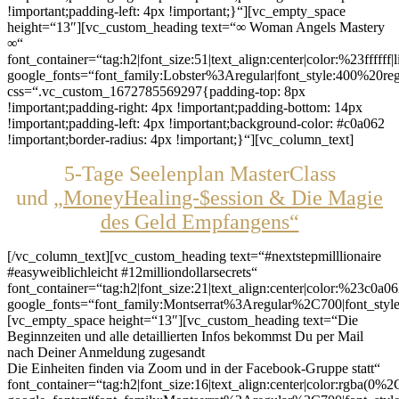
!important;padding-left: 4px !important;}“][vc_empty_space
height=“13″][vc_custom_heading text=“∞ Woman Angels Mastery
∞“
font_container=“tag:h2|font_size:51|text_align:center|color:%23ffffff|
google_fonts=“font_family:Lobster%3Aregular|font_style:400%2
css=“.vc_custom_1672785569297{padding-top: 8px
!important;padding-right: 4px !important;padding-bottom: 14px
!important;padding-left: 4px !important;background-color: #c0a062
!important;border-radius: 4px !important;}“][vc_column_text]
5-Tage Seelenplan MasterClass
und
„MoneyHealing-$ession & Die Magie
des Geld Empfangens“
[/vc_column_text][vc_custom_heading text=“#nextstepmilllionaire
#easyweiblichleicht #12milliondollarsecrets“
font_container=“tag:h2|font_size:21|text_align:center|color:%23c0a06
google_fonts=“font_family:Montserrat%3Aregular%2C700|font_st
[vc_empty_space height=“13″][vc_custom_heading text=“Die
Beginnzeiten und alle detaillierten Infos bekommst Du per Mail
nach Deiner Anmeldung zugesandt
Die Einheiten finden via Zoom und in der Facebook-Gruppe statt“
font_container=“tag:h2|font_size:16|text_align:center|color:rgba(