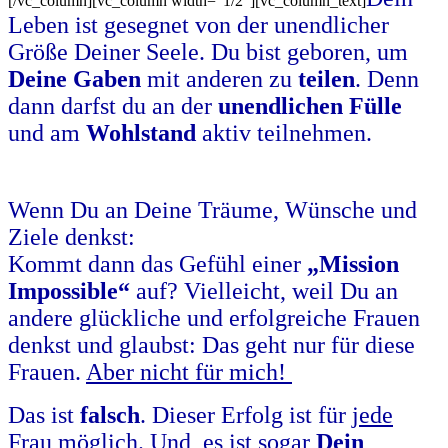
[/vc_column][vc_column width=“1/2″][vc_column_text]
Leben ist gesegnet von der unendlicher
Größe Deiner Seele. Du bist geboren, um
Deine Gaben
mit anderen zu
teilen
. Denn
dann darfst du an der
unendlichen Fülle
und am
Wohlstand
aktiv teilnehmen.
Wenn Du an Deine Träume, Wünsche und
Ziele denkst:
Kommt dann das Gefühl einer
„Mission
Impossible“
auf? Vielleicht, weil Du an
andere glückliche und erfolgreiche Frauen
denkst und glaubst: Das geht nur für diese
Frauen.
Aber
nicht für mich
!
Das ist
falsch
. Dieser Erfolg ist für
jede
Frau
möglich. Und, es ist sogar
Dein