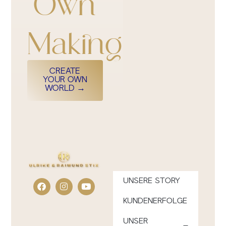
Own
Making
CREATE
YOUR OWN
WORLD →
UNSERE STORY
KUNDENERFOLGE
UNSER