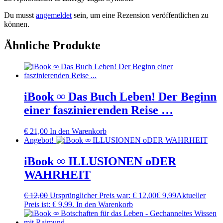
Du musst
angemeldet
sein, um eine Rezension veröffentlichen zu
können.
Ähnliche Produkte
iBook ∞ Das Buch Leben! Der Beginn
einer faszinierenden Reise …
€
21,00
In den Warenkorb
Angebot!
iBook ∞ ILLUSIONEN oDER
WAHRHEIT
€
12,00
Ursprünglicher Preis war: € 12,00
€
9,99
Aktueller
Preis ist: € 9,99.
In den Warenkorb