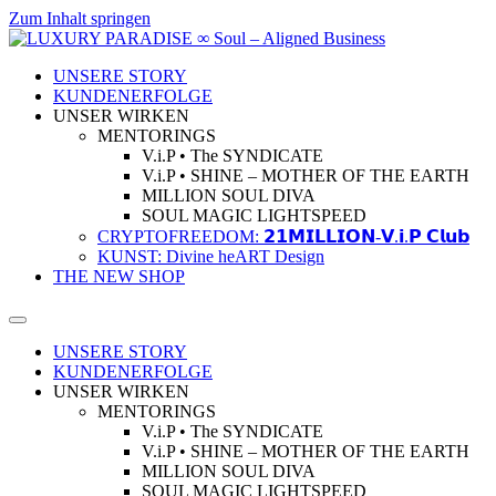
Zum Inhalt springen
UNSERE STORY
KUNDENERFOLGE
UNSER WIRKEN
MENTORINGS
V.i.P • The SYNDICATE
V.i.P • SHINE – MOTHER OF THE EARTH
MILLION SOUL DIVA
SOUL MAGIC LIGHTSPEED
CRYPTOFREEDOM: 𝟮𝟭𝗠𝗜𝗟𝗟𝗜𝗢𝗡-𝗩.𝗶.𝗣 𝗖𝗹𝘂𝗯
KUNST: Divine heART Design
THE NEW SHOP
UNSERE STORY
KUNDENERFOLGE
UNSER WIRKEN
MENTORINGS
V.i.P • The SYNDICATE
V.i.P • SHINE – MOTHER OF THE EARTH
MILLION SOUL DIVA
SOUL MAGIC LIGHTSPEED