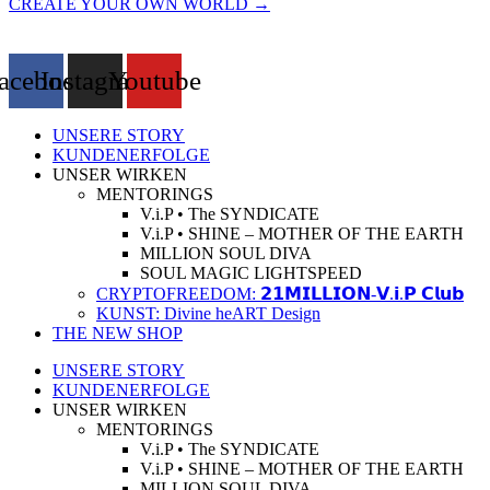
CREATE YOUR OWN WORLD →
acebook
Instagram
Youtube
UNSERE STORY
KUNDENERFOLGE
UNSER WIRKEN
MENTORINGS
V.i.P • The SYNDICATE
V.i.P • SHINE – MOTHER OF THE EARTH
MILLION SOUL DIVA
SOUL MAGIC LIGHTSPEED
CRYPTOFREEDOM: 𝟮𝟭𝗠𝗜𝗟𝗟𝗜𝗢𝗡-𝗩.𝗶.𝗣 𝗖𝗹𝘂𝗯
KUNST: Divine heART Design
THE NEW SHOP
UNSERE STORY
KUNDENERFOLGE
UNSER WIRKEN
MENTORINGS
V.i.P • The SYNDICATE
V.i.P • SHINE – MOTHER OF THE EARTH
MILLION SOUL DIVA