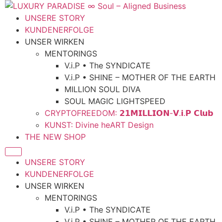
UNSERE STORY
KUNDENERFOLGE
UNSER WIRKEN
MENTORINGS
V.i.P • The SYNDICATE
V.i.P • SHINE – MOTHER OF THE EARTH
MILLION SOUL DIVA
SOUL MAGIC LIGHTSPEED
CRYPTOFREEDOM: 𝟮𝟭𝗠𝗜𝗟𝗟𝗜𝗢𝗡-𝗩.𝗶.𝗣 𝗖𝗹𝘂𝗯
KUNST: Divine heART Design
THE NEW SHOP
UNSERE STORY
KUNDENERFOLGE
UNSER WIRKEN
MENTORINGS
V.i.P • The SYNDICATE
V.i.P • SHINE – MOTHER OF THE EARTH