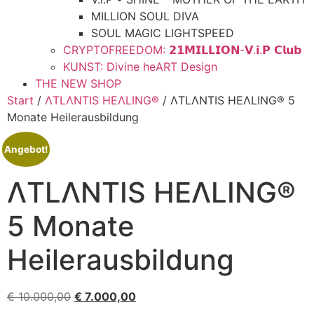
MILLION SOUL DIVA
SOUL MAGIC LIGHTSPEED
CRYPTOFREEDOM: 𝟮𝟭𝗠𝗜𝗟𝗟𝗜𝗢𝗡-𝗩.𝗶.𝗣 𝗖𝗹𝘂𝗯
KUNST: Divine heART Design
THE NEW SHOP
Start
/
ΛTLΛNTIS HEΛLING®
/ ΛTLΛNTIS HEΛLING® 5
Monate Heilerausbildung
Angebot!
ΛTLΛNTIS HEΛLING®
5 Monate
Heilerausbildung
€
10.000,00
€
7.000,00