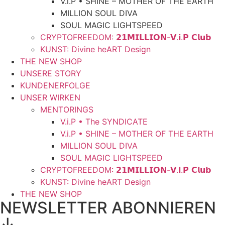
V.i.P • SHINE – MOTHER OF THE EARTH
MILLION SOUL DIVA
SOUL MAGIC LIGHTSPEED
CRYPTOFREEDOM: 𝟮𝟭𝗠𝗜𝗟𝗟𝗜𝗢𝗡-𝗩.𝗶.𝗣 𝗖𝗹𝘂𝗯
KUNST: Divine heART Design
THE NEW SHOP
UNSERE STORY
KUNDENERFOLGE
UNSER WIRKEN
MENTORINGS
V.i.P • The SYNDICATE
V.i.P • SHINE – MOTHER OF THE EARTH
MILLION SOUL DIVA
SOUL MAGIC LIGHTSPEED
CRYPTOFREEDOM: 𝟮𝟭𝗠𝗜𝗟𝗟𝗜𝗢𝗡-𝗩.𝗶.𝗣 𝗖𝗹𝘂𝗯
KUNST: Divine heART Design
THE NEW SHOP
NEWSLETTER ABONNIEREN
↓