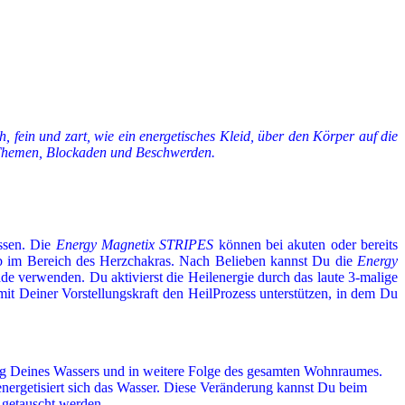
in und zart, wie ein energetisches Kleid, über den Körper auf die
 Themen, Blockaden und Beschwerden.
assen. Die
Energy Magnetix STRIPES
können bei akuten oder bereits
alb im Bereich des Herzchakras. Nach Belieben kannst Du die
Energy
de verwenden. Du aktivierst die Heilenergie durch das laute 3-malige
t Deiner Vorstellungskraft den HeilProzess unterstützen, in dem Du
ng Deines Wassers und in weitere Folge des gesamten Wohnraumes.
ergetisiert sich das Wasser. Diese Veränderung kannst Du beim
getauscht werden