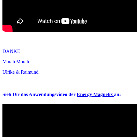
.
DANKE
Marah Morah
Ulrike & Raimund
Sieh Dir das Anwendungsvideo der
Energy Magnetix
an: