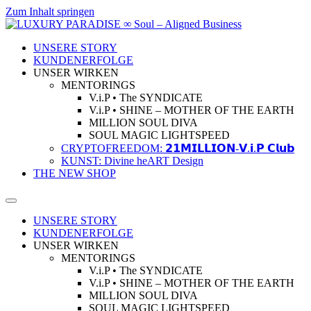
Zum Inhalt springen
UNSERE STORY
KUNDENERFOLGE
UNSER WIRKEN
MENTORINGS
V.i.P • The SYNDICATE
V.i.P • SHINE – MOTHER OF THE EARTH
MILLION SOUL DIVA
SOUL MAGIC LIGHTSPEED
CRYPTOFREEDOM: 𝟮𝟭𝗠𝗜𝗟𝗟𝗜𝗢𝗡-𝗩.𝗶.𝗣 𝗖𝗹𝘂𝗯
KUNST: Divine heART Design
THE NEW SHOP
UNSERE STORY
KUNDENERFOLGE
UNSER WIRKEN
MENTORINGS
V.i.P • The SYNDICATE
V.i.P • SHINE – MOTHER OF THE EARTH
MILLION SOUL DIVA
SOUL MAGIC LIGHTSPEED