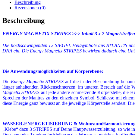
Beschreibung
Rezensionen (0)
Beschreibung
ENERGY MAGNETIX STRIPES >>> Inhalt 3 x 7 Magnetstreifen
Die hochschwingenden 12 SIEGEL HeilSymbole aus ATLANTIS und LEMU
DNA ein. Die Energy Magnetix STRIPES bewirken dadurch eine Unter
Die
Anwendungsmöglichkeiten auf Körperebene:
.
Die
Energy Magnetix STRIPES
auf die in der Beschreibung benannt
länger anhaltenden Rückenschmerzen, im unteren Bereich auf die W
Magnetix STRIPES
auf jede andere schmerzende Körperstelle, die He
Sprechen der Mantras zu den einzelnen Symbol. Schliesse mit einem
diese Energie ganz bewusst an die jeweilige Körperstelle sendest. Di
.
WASSER-ENERGETISIERUNG & WohnraumHarmonisierung
„Klebe“ dazu 3 STRIPES auf Deine Hauptwasserzuleitung, so wie in 
Duschen oder Trunken feststellen ~ das Wasser ist weicher, kraftvoll