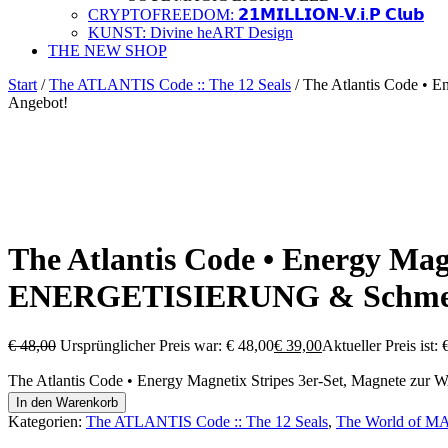
CRYPTOFREEDOM: 𝟮𝟭𝗠𝗜𝗟𝗟𝗜𝗢𝗡-𝗩.𝗶.𝗣 𝗖𝗹𝘂𝗯
KUNST: Divine heART Design
THE NEW SHOP
Start
/
The ATLANTIS Code :: The 12 Seals
/ The Atlantis Code •
Angebot!
The Atlantis Code • Energy Ma
ENERGETISIERUNG & Schmerz
€
48,00
Ursprünglicher Preis war: € 48,00
€
39,00
Aktueller Preis ist: 
The Atlantis Code • Energy Magnetix Stripes 3er-Set, Magnete
In den Warenkorb
Kategorien:
The ATLANTIS Code :: The 12 Seals
,
The World of