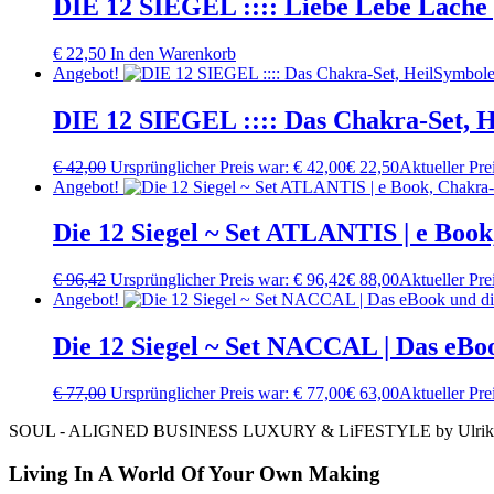
DIE 12 SIEGEL :::: Liebe Lebe Lache 
€
22,50
In den Warenkorb
Angebot!
DIE 12 SIEGEL :::: Das Chakra-Set, 
€
42,00
Ursprünglicher Preis war: € 42,00
€
22,50
Aktueller Prei
Angebot!
Die 12 Siegel ~ Set ATLANTIS | e Book
€
96,42
Ursprünglicher Preis war: € 96,42
€
88,00
Aktueller Prei
Angebot!
Die 12 Siegel ~ Set NACCAL | Das eBo
€
77,00
Ursprünglicher Preis war: € 77,00
€
63,00
Aktueller Prei
SOUL - ALIGNED BUSINESS LUXURY & LiFESTYLE by Ulrike 
Living In A World Of Your Own Making