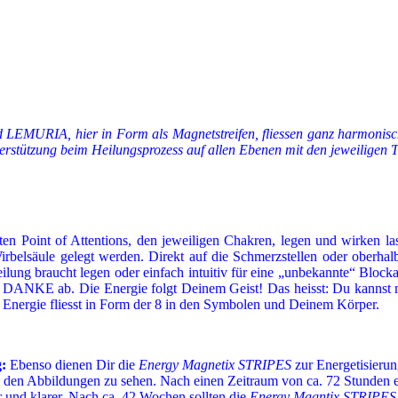
RIA, hier in Form als Magnetstreifen, fliessen ganz harmonisch, fe
stützung beim Heilungsprozess auf allen Ebenen mit den jeweiligen
en Point of Attentions, den jeweiligen Chakren, legen und wirken l
irbelsäule gelegt werden. Direkt auf die Schmerzstellen oder oberh
ilung braucht legen oder einfach intuitiv für eine „unbekannte“ Blocka
 DANKE ab. Die Energie folgt Deinem Geist! Das heisst: Du kannst mi
e Energie fliesst in Form der 8 in den Symbolen und Deinem Körper.
:
Ebenso dienen Dir die
Energy Magnetix STRIPES
zur Energetisieru
den Abbildungen zu sehen. Nach einen Zeitraum von ca. 72 Stunden en
er und klarer. Nach ca. 42 Wochen sollten die
Energy Magntix STRIPES