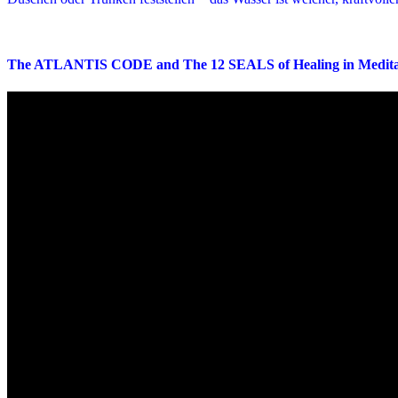
.
The ATLANTIS CODE and The 12 SEALS of Healing in Medita