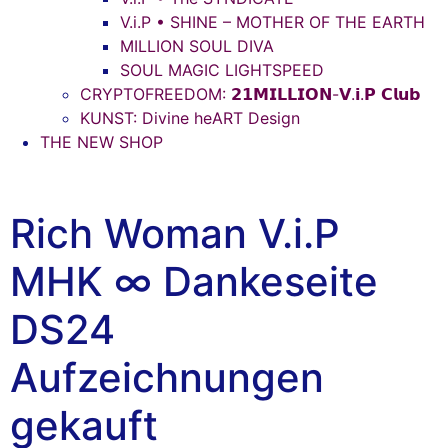
V.i.P • SHINE – MOTHER OF THE EARTH
MILLION SOUL DIVA
SOUL MAGIC LIGHTSPEED
CRYPTOFREEDOM: 𝟮𝟭𝗠𝗜𝗟𝗟𝗜𝗢𝗡-𝗩.𝗶.𝗣 𝗖𝗹𝘂𝗯
KUNST: Divine heART Design
THE NEW SHOP
Rich Woman V.i.P
MHK ∞ Dankeseite
DS24
Aufzeichnungen
gekauft