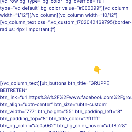
[vc_row bg_type=“bg_color“ bg_override=“full“
type=“vc_default“ bg_color_value=“#000099″][vc_column
width=“1/12″][/vc_column][vc_column width=“10/12″]
[vc_column_text css=“.vc_custom_1702042469795{border-
radius: 4px !important;}“]
Komm J.E.T.Z.T gerne in unsere
öffentliche Facebook-Gruppe ∞
Seelenplan • Finanzielle Fülle &
Magisches Leben
👇
[/vc_column_text][ult_buttons btn_title=“GRUPPE
BEITRETEN“
btn_link=“url:https%3A%2F%2Fwww.facebook.com%2Fgroup
btn_align=“ubtn-center“ btn_size=“ubtn-custom“
btn_width=“777″ btn_height=“55″ btn_padding_left=“8″
btn_padding_top=“8″ btn_title_color=“#ffffff“
btn_bg_color=“#c0a062″ btn_bg_color_hover=“#bf8c28″