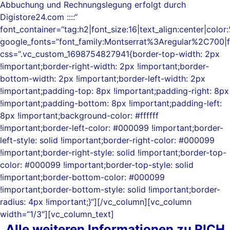
Abbuchung und Rechnungslegung erfolgt durch
Digistore24.com ::::“
font_container=“tag:h2|font_size:16|text_align:center|colo
google_fonts=“font_family:Montserrat%3Aregular%2C700
css=“.vc_custom_1698754827941{border-top-width: 2px
!important;border-right-width: 2px !important;border-
bottom-width: 2px !important;border-left-width: 2px
!important;padding-top: 8px !important;padding-right: 8px
!important;padding-bottom: 8px !important;padding-left:
8px !important;background-color: #ffffff
!important;border-left-color: #000099 !important;border-
left-style: solid !important;border-right-color: #000099
!important;border-right-style: solid !important;border-top-
color: #000099 !important;border-top-style: solid
!important;border-bottom-color: #000099
!important;border-bottom-style: solid !important;border-
radius: 4px !important;}“][/vc_column][vc_column
width=“1/3″][vc_column_text]
Alle weiteren Informationen zu RICH