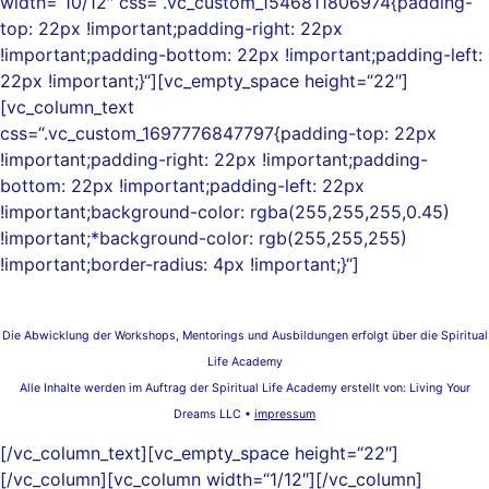
width=“10/12″ css=“.vc_custom_1546811806974{padding-
top: 22px !important;padding-right: 22px
!important;padding-bottom: 22px !important;padding-left:
22px !important;}“][vc_empty_space height=“22″]
[vc_column_text
css=“.vc_custom_1697776847797{padding-top: 22px
!important;padding-right: 22px !important;padding-
bottom: 22px !important;padding-left: 22px
!important;background-color: rgba(255,255,255,0.45)
!important;*background-color: rgb(255,255,255)
!important;border-radius: 4px !important;}“]
Die Abwicklung der Workshops, Mentorings und Ausbildungen erfolgt über die Spiritual
Life Academy
Alle Inhalte werden im Auftrag der Spiritual Life Academy erstellt von:
Living Your
Dreams LLC •
impressum
[/vc_column_text][vc_empty_space height=“22″]
[/vc_column][vc_column width=“1/12″][/vc_column]