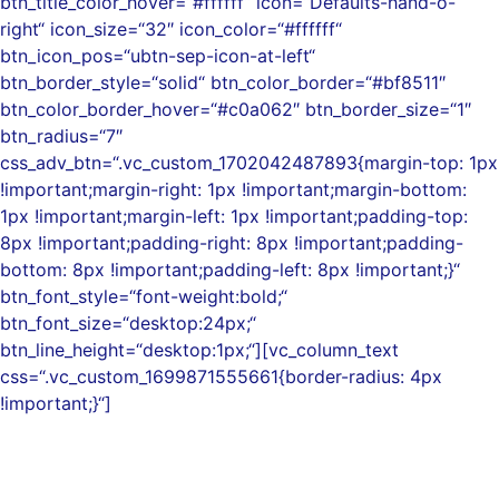
btn_title_color_hover=“#ffffff“ icon=“Defaults-hand-o-
right“ icon_size=“32″ icon_color=“#ffffff“
btn_icon_pos=“ubtn-sep-icon-at-left“
btn_border_style=“solid“ btn_color_border=“#bf8511″
btn_color_border_hover=“#c0a062″ btn_border_size=“1″
btn_radius=“7″
css_adv_btn=“.vc_custom_1702042487893{margin-top: 1px
!important;margin-right: 1px !important;margin-bottom:
1px !important;margin-left: 1px !important;padding-top:
8px !important;padding-right: 8px !important;padding-
bottom: 8px !important;padding-left: 8px !important;}“
btn_font_style=“font-weight:bold;“
btn_font_size=“desktop:24px;“
btn_line_height=“desktop:1px;“][vc_column_text
css=“.vc_custom_1699871555661{border-radius: 4px
!important;}“]
Hier bekommst Du wertvolle Inhalte und weitere
Werkzeuge für Dein aussergewöhnliches
Traumleben und Dein einzigartiges SoulBusiness