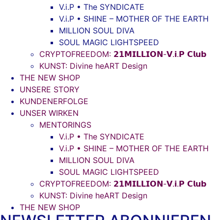
V.i.P • The SYNDICATE
V.i.P • SHINE – MOTHER OF THE EARTH
MILLION SOUL DIVA
SOUL MAGIC LIGHTSPEED
CRYPTOFREEDOM: 𝟮𝟭𝗠𝗜𝗟𝗟𝗜𝗢𝗡-𝗩.𝗶.𝗣 𝗖𝗹𝘂𝗯
KUNST: Divine heART Design
THE NEW SHOP
UNSERE STORY
KUNDENERFOLGE
UNSER WIRKEN
MENTORINGS
V.i.P • The SYNDICATE
V.i.P • SHINE – MOTHER OF THE EARTH
MILLION SOUL DIVA
SOUL MAGIC LIGHTSPEED
CRYPTOFREEDOM: 𝟮𝟭𝗠𝗜𝗟𝗟𝗜𝗢𝗡-𝗩.𝗶.𝗣 𝗖𝗹𝘂𝗯
KUNST: Divine heART Design
THE NEW SHOP