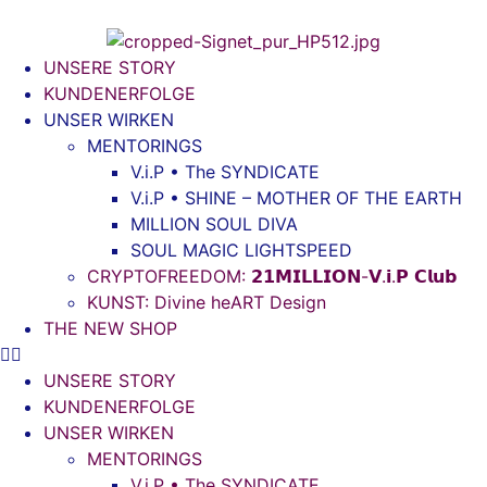
UNSERE STORY
KUNDENERFOLGE
UNSER WIRKEN
MENTORINGS
V.i.P • The SYNDICATE
V.i.P • SHINE – MOTHER OF THE EARTH
MILLION SOUL DIVA
SOUL MAGIC LIGHTSPEED
CRYPTOFREEDOM: 𝟮𝟭𝗠𝗜𝗟𝗟𝗜𝗢𝗡-𝗩.𝗶.𝗣 𝗖𝗹𝘂𝗯
KUNST: Divine heART Design
THE NEW SHOP
UNSERE STORY
KUNDENERFOLGE
UNSER WIRKEN
MENTORINGS
V.i.P • The SYNDICATE